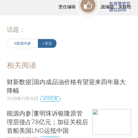
首席赞赏官
责任编辑：黄凯茜 | 版面编辑：吴秋晗
虚位以待
话题：
#能源内参
+关注
相关阅读
财新数据|国内成品油价格有望迎来四年最大
降幅
2018年11月16日
APP打开
能源内参|董明珠诉银隆原管
理层侵占7.8亿元；加征关税后
首船美国LNG运抵中国