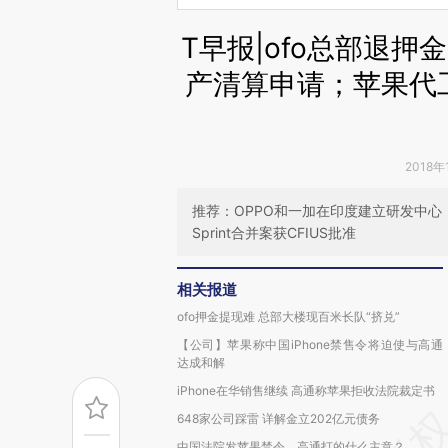
T早报|ofo总部退押
产清算申请；苹果代
2018年
推荐：OPPO和一加在印度建立研发中心；
Sprint合并案获CFIUS批准
相关报道
ofo押金提现难 总部大楼现百米长队“挤兑”
【公司】苹果称中国iPhone禁售令将迫使与高通
达成和解
iPhone在华销售继续 高通称苹果拒收法院裁定书
648家公司踩雷 详解金立202亿元债务
中国法院发苹果禁令，高通打的什么主意？