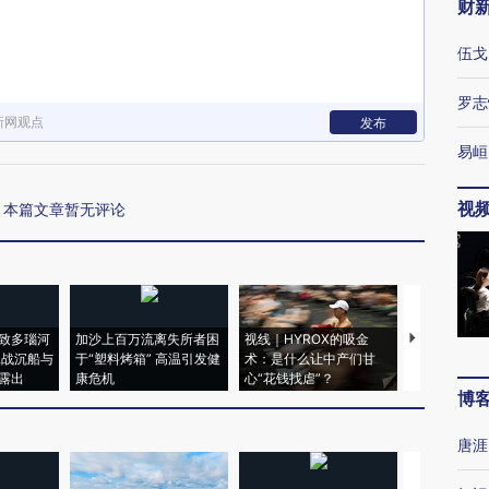
财
伍戈
罗志
新网观点
发布
易峘
视
本篇文章暂无评论
致多瑙河
加沙上百万流离失所者困
视线｜HYROX的吸金
马航飞行员
二战沉船与
于“塑料烤箱” 高温引发健
术：是什么让中产们甘
粒摇头丸 尿
露出
康危机
心“花钱找虐”？
毒品
博
唐涯