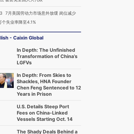
43
7月美国劳动力市场意外放缓 岗位减少
3万个失业率降至4.1%
lish - Caixin Global
In Depth: The Unfinished
Transformation of China’s
LGFVs
In Depth: From Skies to
Shackles, HNA Founder
Chen Feng Sentenced to 12
Years in Prison
U.S. Details Steep Port
Fees on China-Linked
Vessels Starting Oct. 14
The Shady Deals Behind a