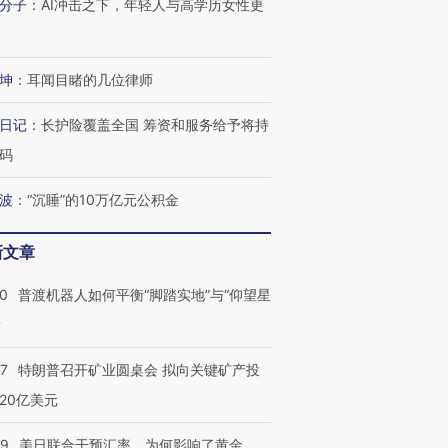
分子
：
AI冲击之下，年轻人与高学历女性更
进第四届链博
【商旅对话】华住集团
技“链”接产
【特别呈现】寻找100种
CFO：不靠规模取胜，华
【特别呈
有意思的生活方式·第三对
住三大增长引擎是什么？
有意思的
坤
：
耳闻目睹的几位律师
日记
：
长护险覆盖全国 筹资和服务给予将持
码
波
：
“沉睡”的10万亿元公积金
新文章
00
普渡机器人如何平衡“脚踏实地”与“仰望星
？
57
特朗普召开矿业圆桌会 拟向关键矿产投
20亿美元
09
美日联合干预汇率，为何影响了黄金