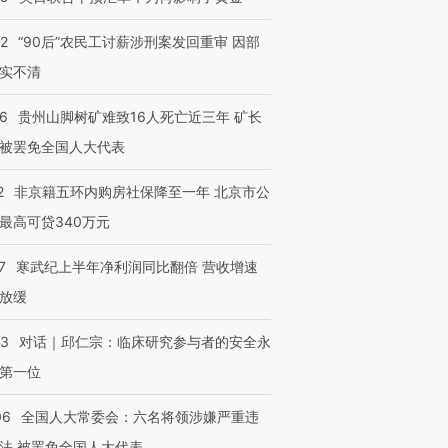
32
“90后”农民工讨薪涉刑案发回重审 因部
实不清
36
贵州山脚树矿难致16人死亡近三年 矿长
被罢免全国人大代表
2
非京籍五环内购房社保降至一年 北京市公
最高可贷340万元
7
寒武纪上半年净利润同比翻倍 营收增速
放缓
53
对话｜邱仁宗：临床研究参与者的安全永
第一位
06
全国人大常委会：六名将领涉嫌严重违
法 被罢免全国人大代表