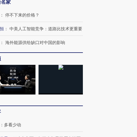
新名家
：
停不下来的价格？
恒
：
中美人工智能竞争：道路比技术更重要
：
海外能源供给缺口对中国的影响
频
跨国走私7万
视线｜被称为“蟑螂”的印
视线｜“入侵”还是“人道危
检体内含3种
度Z世代 用街头抗争将教
机”？难民潮撕裂西班牙
秘鲁纳斯
育部长拱下台
飞地休达
13人遇难
客
：
多看少动