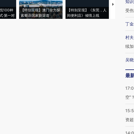
知识
【推广】走
找100种
【特别呈现】澳门全力探
【特别呈现】《东莞，人
会，让数智科
受伤
式·第一对
索葡语国家新渠道
间便利店》倾情上线
业
丁金
村夫
续加
吴晓
最
17:
空”
15:
资超
14: