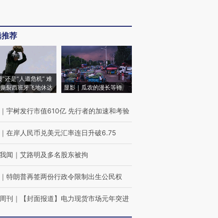
辑推荐
侵”还是“人道危机” 难
撕裂西班牙飞地休达
显影｜瓜农的漫长等待
｜
宇树发行市值610亿 先行者的加速和考验
｜
在岸人民币兑美元汇率连日升破6.75
我闻
｜
艾路明及多名股东被拘
｜
特朗普再签两份行政令限制出生公民权
周刊
｜
【封面报道】电力现货市场元年突进