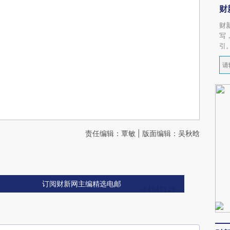
财
财
写
引
责任编辑：覃敏 | 版面编辑：吴秋晗
订阅财新网主编精选电邮