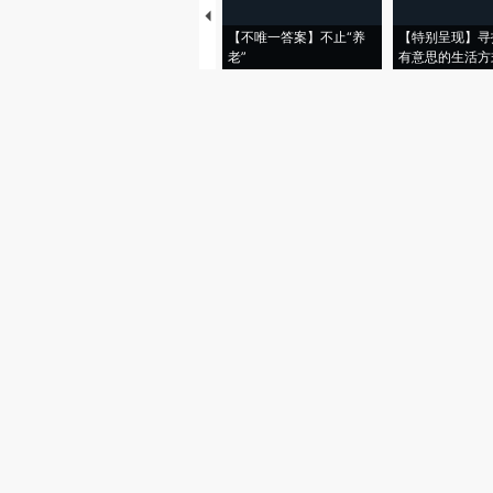
【不唯一答案】不止“养
【特别呈现】寻
老”
有意思的生活方