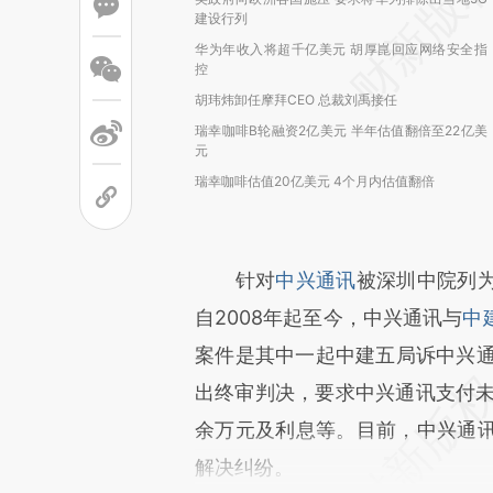
建设行列
华为年收入将超千亿美元 胡厚崑回应网络安全指
控
胡玮炜卸任摩拜CEO 总裁刘禹接任
瑞幸咖啡B轮融资2亿美元 半年估值翻倍至22亿美
元
瑞幸咖啡估值20亿美元 4个月内估值翻倍
针对
中兴通讯
被深圳中院列
自2008年起至今，中兴通讯与
中
案件是其中一起中建五局诉中兴通讯
出终审判决，要求中兴通讯支付未付
余万元及利息等。目前，中兴通
解决纠纷。