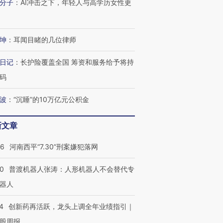
分子
：
AI冲击之下，年轻人与高学历女性更
坤
：
耳闻目睹的几位律师
”还是“人道危
湖北宜昌局部短时降雨
哈尔滨遭遇短时极端强降
撕裂西班牙
128毫米 紧急转移近
雨 3小时累计雨量超80毫
秘鲁纳斯
4000人
米
13人遇难
日记
：
长护险覆盖全国 筹资和服务给予将持
码
波
：
“沉睡”的10万亿元公积金
进第四届链博
【商旅对话】华住集团
新文章
技“链”接产
【特别呈现】寻找100种
CFO：不靠规模取胜，华
【特别呈
有意思的生活方式·第三对
住三大增长引擎是什么？
有意思的
26
河南西平“7.30”刑案嫌犯落网
00
普渡机器人张涛：人形机器人不会替代专
器人
4
创新药再活跃，龙头上调全年业绩指引｜
股周报