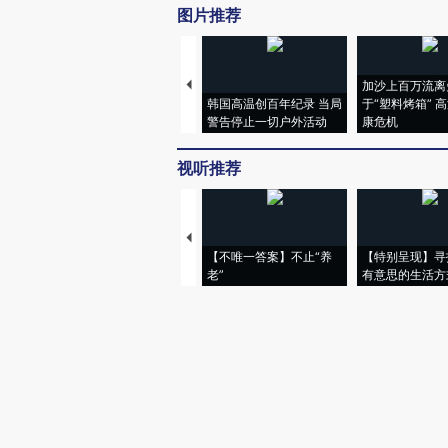
图片推荐
加沙上百万流离
韩国高温创百年纪录 当局
于“塑料烤箱” 
警告停止一切户外活动
康危机
视听推荐
【不唯一答案】不止“养
【特别呈现】寻
老”
有意思的生活方