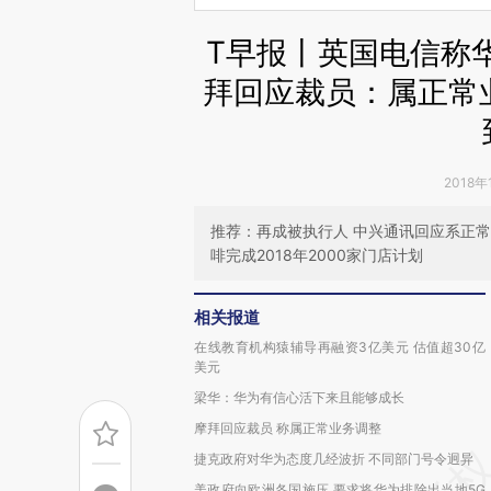
T早报丨英国电信称华
拜回应裁员：属正常
2018年
推荐：再成被执行人 中兴通讯回应系正常
啡完成2018年2000家门店计划
相关报道
在线教育机构猿辅导再融资3亿美元 估值超30亿
美元
梁华：华为有信心活下来且能够成长
摩拜回应裁员 称属正常业务调整
捷克政府对华为态度几经波折 不同部门号令迥异
美政府向欧洲各国施压 要求将华为排除出当地5G