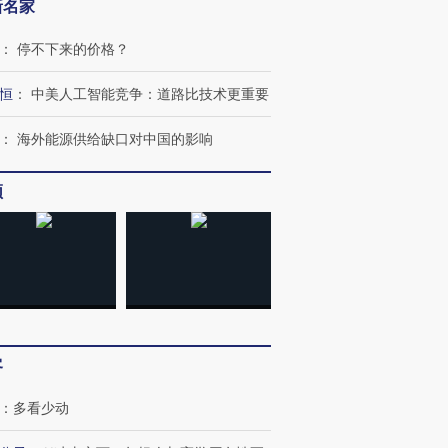
新名家
：
停不下来的价格？
恒
：
中美人工智能竞争：道路比技术更重要
：
海外能源供给缺口对中国的影响
频
客
：
多看少动