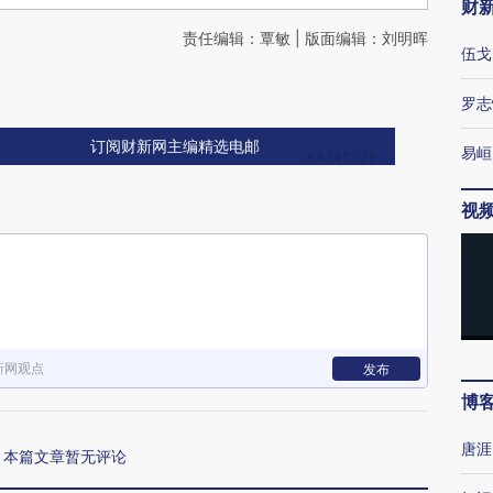
财
责任编辑：覃敏 | 版面编辑：刘明晖
伍戈
罗志
订阅财新网主编精选电邮
易峘
视
新网观点
发布
博
唐涯
本篇文章暂无评论