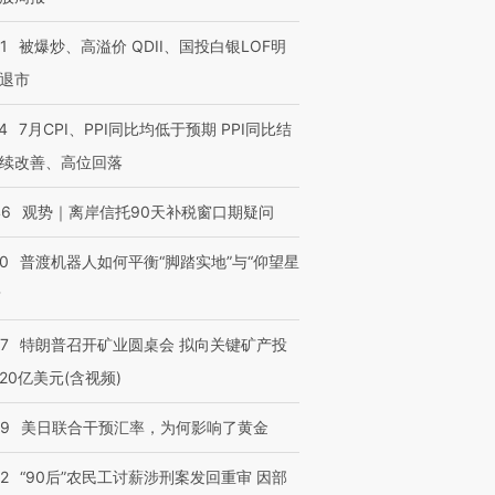
1
被爆炒、高溢价 QDII、国投白银LOF明
退市
4
7月CPI、PPI同比均低于预期 PPI同比结
续改善、高位回落
46
观势｜离岸信托90天补税窗口期疑问
00
普渡机器人如何平衡“脚踏实地”与“仰望星
？
57
特朗普召开矿业圆桌会 拟向关键矿产投
20亿美元(含视频)
09
美日联合干预汇率，为何影响了黄金
32
“90后”农民工讨薪涉刑案发回重审 因部