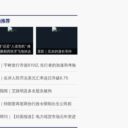
辑推荐
侵”还是“人道危机” 难
撕裂西班牙飞地休达
显影｜瓜农的漫长等待
｜
宇树发行市值610亿 先行者的加速和考验
｜
在岸人民币兑美元汇率连日升破6.75
我闻
｜
艾路明及多名股东被拘
｜
特朗普再签两份行政令限制出生公民权
周刊
｜
【封面报道】电力现货市场元年突进