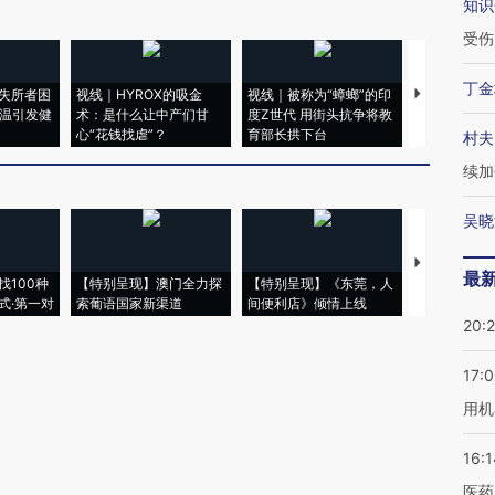
知识
受伤
丁金
失所者困
视线｜HYROX的吸金
视线｜被称为“蟑螂”的印
视线｜“入侵
高温引发健
术：是什么让中产们甘
度Z世代 用街头抗争将教
机”？难民潮
心“花钱找虐”？
育部长拱下台
飞地休达
村夫
续加
吴晓
【推广】走
最
找100种
【特别呈现】澳门全力探
【特别呈现】《东莞，人
会，让数智科
式·第一对
索葡语国家新渠道
间便利店》倾情上线
业
20:
17:
用机
16:1
医药