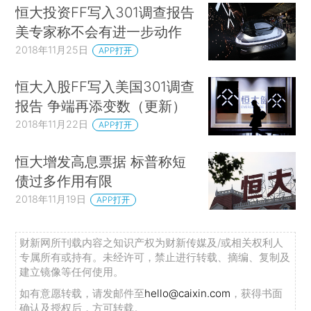
恒大投资FF写入301调查报告
美专家称不会有进一步动作
2018年11月25日
APP打开
恒大入股FF写入美国301调查
报告 争端再添变数（更新）
2018年11月22日
APP打开
恒大增发高息票据 标普称短
债过多作用有限
2018年11月19日
APP打开
财新网所刊载内容之知识产权为财新传媒及/或相关权利人
专属所有或持有。未经许可，禁止进行转载、摘编、复制及
建立镜像等任何使用。
如有意愿转载，请发邮件至
hello@caixin.com
，获得书面
确认及授权后，方可转载。