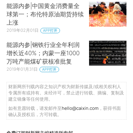
能源内参|中国黄金消费量全
球第一；布伦特原油期货持续
上涨
2019年02月01日
APP打开
能源内参|钢铁行业全年利润
增长近40%；内蒙一座1000
万吨产能煤矿获核准批复
2019年01月31日
APP打开
财新网所刊载内容之知识产权为财新传媒及/或相关权利人
专属所有或持有。未经许可，禁止进行转载、摘编、复制及
建立镜像等任何使用。
如有意愿转载，请发邮件至
hello@caixin.com
，获得书面
确认及授权后，方可转载。