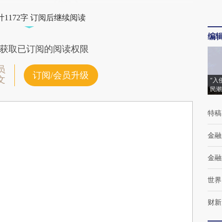
1172字 订阅后继续阅读
编
获取已订阅的阅读权限
员
订阅/会员升级
文
“入
民潮
特稿
金融
金融
世界
财新