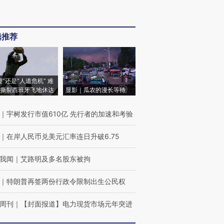
辑推荐
侵”还是“人道危机” 难
撕裂西班牙飞地休达
显影｜瓜农的漫长等待
｜
宇树发行市值610亿 先行者的加速和考验
｜
在岸人民币兑美元汇率连日升破6.75
我闻
｜
艾路明及多名股东被拘
｜
特朗普再签两份行政令限制出生公民权
周刊
｜
【封面报道】电力现货市场元年突进