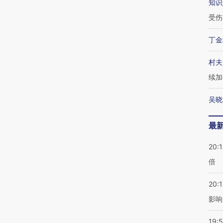
知识
受伤
丁金
村夫
续加
吴晓
最
20:
倍
20:1
影响
19:5