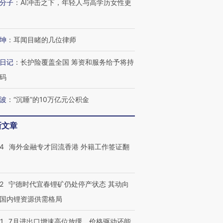
分子
：
AI冲击之下，年轻人与高学历女性更
坤
：
耳闻目睹的几位律师
日记
：
长护险覆盖全国 筹资和服务给予将持
码
波
：
“沉睡”的10万亿元公积金
新文章
14
海外金融专才回流香港 外籍工作签证翻
2
宁德时代宜春锂矿仍处停产状态 其动向
国内锂资源供需格局
1
7月进出口增速高位放缓，价格驱动还能