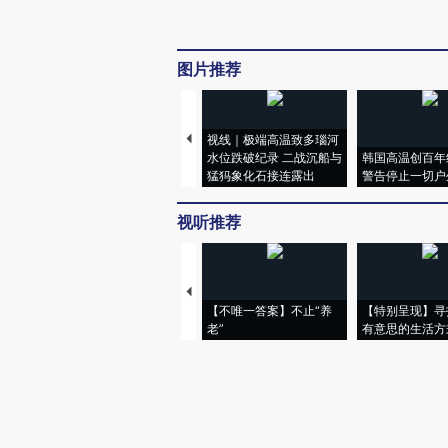
图片推荐
视线｜极端高温致多瑙河
水位跌破纪录 二战沉船与
韩国高温创百年
猛犸象化石接连露出
警告停止一切户
视听推荐
【不唯一答案】不止“养
【特别呈现】寻
老”
有意思的生活方