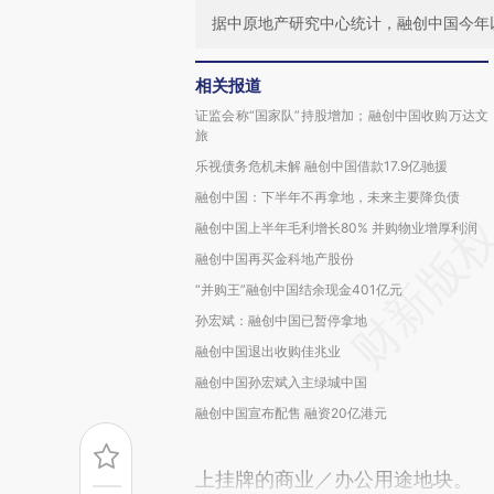
据中原地产研究中心统计，融创中国今年以
相关报道
证监会称“国家队”持股增加；融创中国收购万达文
旅
乐视债务危机未解 融创中国借款17.9亿驰援
融创中国：下半年不再拿地，未来主要降负债
融创中国上半年毛利增长80% 并购物业增厚利润
融创中国再买金科地产股份
“并购王”融创中国结余现金401亿元
孙宏斌：融创中国已暂停拿地
融创中国退出收购佳兆业
融创中国孙宏斌入主绿城中国
融创中国宣布配售 融资20亿港元
上挂牌的商业／办公用途地块。