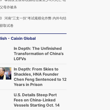
父母亦被杀
40
河南“三支一扶”考试规模化作弊 内外勾结
获取试卷
lish - Caixin Global
In Depth: The Unfinished
Transformation of China’s
LGFVs
In Depth: From Skies to
Shackles, HNA Founder
Chen Feng Sentenced to 12
Years in Prison
U.S. Details Steep Port
Fees on China-Linked
Vessels Starting Oct. 14