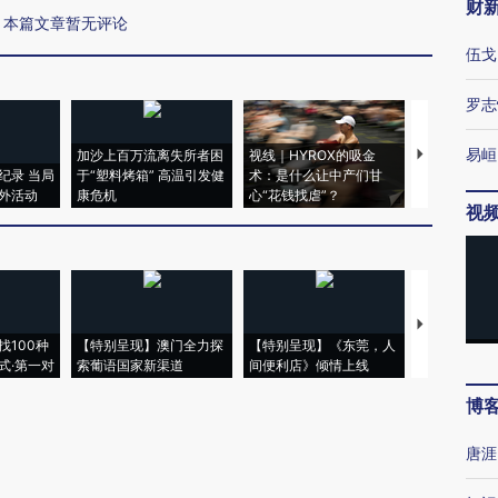
财
本篇文章暂无评论
伍戈
罗志
易峘
加沙上百万流离失所者困
视线｜HYROX的吸金
马航飞行员
纪录 当局
于“塑料烤箱” 高温引发健
术：是什么让中产们甘
粒摇头丸 尿
外活动
康危机
心“花钱找虐”？
毒品
视
【推广】走
找100种
【特别呈现】澳门全力探
【特别呈现】《东莞，人
会，让数智科
式·第一对
索葡语国家新渠道
间便利店》倾情上线
业
博
唐涯