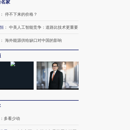
新名家
：
停不下来的价格？
恒
：
中美人工智能竞争：道路比技术更重要
：
海外能源供给缺口对中国的影响
跨国走私7万
视线｜被称为“蟑螂”的印
视线｜“入侵”还是“人道危
检体内含3种
度Z世代 用街头抗争将教
机”？难民潮撕裂西班牙
秘鲁纳斯
育部长拱下台
飞地休达
13人遇难
频
进第四届链博
【商旅对话】华住集团
技“链”接产
【特别呈现】寻找100种
CFO：不靠规模取胜，华
【特别呈
有意思的生活方式·第三对
住三大增长引擎是什么？
有意思的
客
：
多看少动