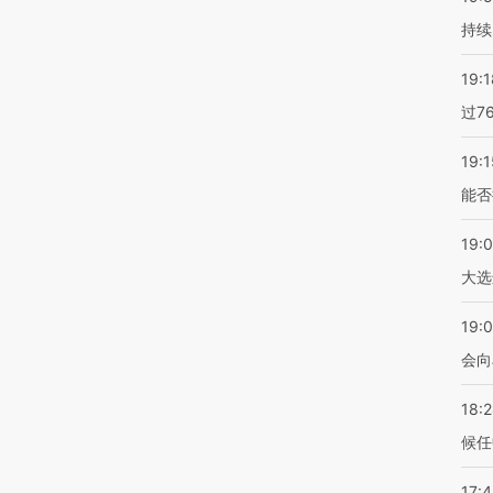
持续
19:1
过7
19:1
能否
19:
大选
19:0
会向
18:
候任
17: