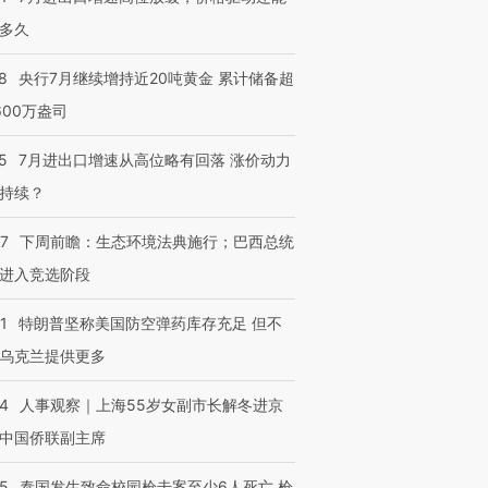
多久
8
央行7月继续增持近20吨黄金 累计储备超
600万盎司
5
7月进出口增速从高位略有回落 涨价动力
持续？
07
下周前瞻：生态环境法典施行；巴西总统
进入竞选阶段
1
特朗普坚称美国防空弹药库存充足 但不
乌克兰提供更多
24
人事观察｜上海55岁女副市长解冬进京
中国侨联副主席
45
泰国发生致命校园枪击案至少6人死亡 枪