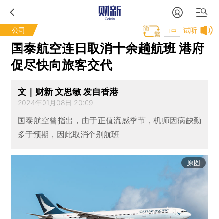
公司
试听
T中
国泰航空连日取消十余趟航班 港府
促尽快向旅客交代
文｜财新 文思敏 发自香港
2024年01月08日 20:09
国泰航空曾指出，由于正值流感季节，机师因病缺勤
多于预期，因此取消个别航班
原图