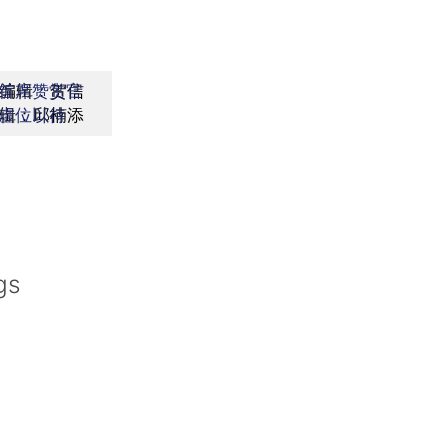
编辑：贺信
首席赞赏官
辑：邱楠添
虚位以待
gs