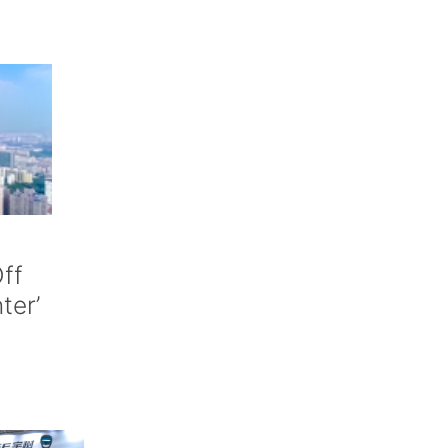
ff
nter’