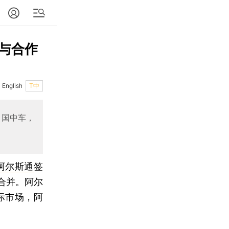
与合作
English
T中
中国中车，
阿尔斯通
签
合并。阿尔
际市场，阿