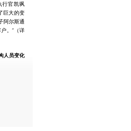
执行官凯飒
历了巨大的变
子阿尔斯通
户。”（详
）
构人员变化