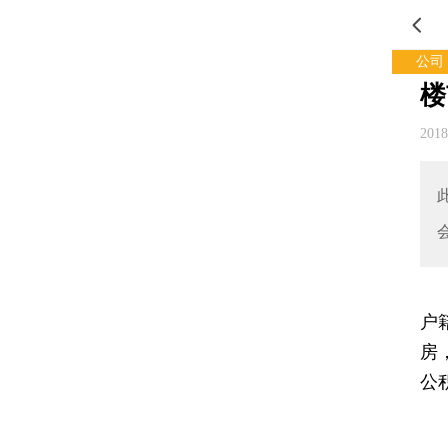
公司
楼
201
户
房
公
广