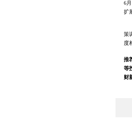
6
扩
财
策
度
推
等
财