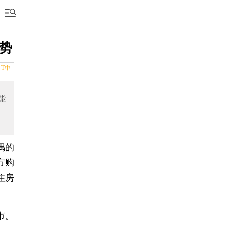
势
T中
能
偶的
方购
住房
市。