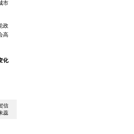
城市
轮政
会高
变化
贺信
朱蕊