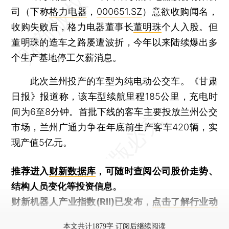
司（下称
格力电器
，
000651.SZ
）意欲收购闻名，
收购失败后，格力电器董事长
董明珠
个人入股。但
董明珠的造车之路屡遭波折，今年以来陆续爆出多
个生产基地停工欠薪消息。
此次兰州投产的车型为纯电动公交车。《甘肃
日报》报道称，该车型续航里程185公里，充电时
间为6至8分钟。首批下线的客车主要投放兰州公交
市场，兰州广通力争在年底前生产客车420辆，实
现产值5亿元。
推荐进入
财新数据库
，可随时查阅公司股价走势、
结构人员变化等投资信息。
财新机器人产业指数(RII)已发布，
点击了解行业动
态
本文共计1879字 订阅后继续阅读