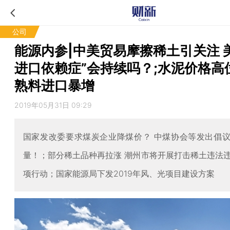
公司
能源内参|中美贸易摩擦稀土引关注 
进口依赖症”会持续吗？;水泥价格高
熟料进口暴增
2019年05月31日 09:29
国家发改委要求煤炭企业降煤价？ 中煤协会等发出倡
量！；部分稀土品种再拉涨 潮州市将开展打击稀土违法
项行动；国家能源局下发2019年风、光项目建设方案