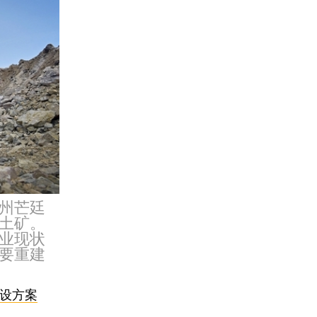
亚州芒廷
土矿。
业现状
要重建
建设方案