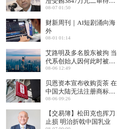
澄受贿3847万元二审待宣
08-07 01:50
判 否认大多数指控
财新周刊｜AI短剧涌向海
外
08-01 01:14
艾路明及多名股东被拘 当
代系创始人因何此时被清
08-06 12:49
算
贝恩资本宣布收购贡茶 在
中国大陆无法注册商标后
08-06 09:26
退出市场
【交易簿】松田克也挥刀
止损 明治折戟中国乳业
08-07 00:00