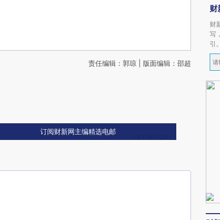
财
财
写
引
责任编辑：郭琼 | 版面编辑：邵超
订阅财新网主编精选电邮