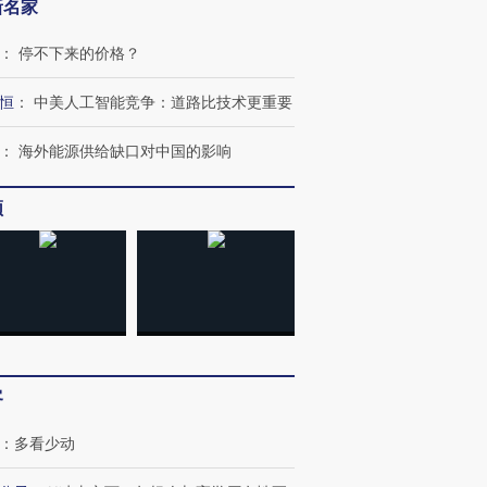
新名家
：
停不下来的价格？
恒
：
中美人工智能竞争：道路比技术更重要
：
海外能源供给缺口对中国的影响
频
跨国走私7万
视线｜被称为“蟑螂”的印
视线｜“入侵”还是“人道危
检体内含3种
度Z世代 用街头抗争将教
机”？难民潮撕裂西班牙
秘鲁纳斯
育部长拱下台
飞地休达
13人遇难
客
进第四届链博
【商旅对话】华住集团
技“链”接产
【特别呈现】寻找100种
CFO：不靠规模取胜，华
【特别呈
：
多看少动
有意思的生活方式·第三对
住三大增长引擎是什么？
有意思的