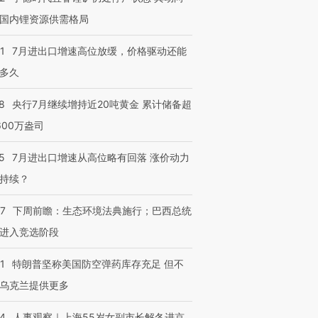
国内锂资源供需格局
1
7月进出口增速高位放缓，价格驱动还能
多久
8
央行7月继续增持近20吨黄金 累计储备超
600万盎司
5
7月进出口增速从高位略有回落 涨价动力
持续？
07
下周前瞻：生态环境法典施行；巴西总统
进入竞选阶段
1
特朗普坚称美国防空弹药库存充足 但不
乌克兰提供更多
24
人事观察｜上海55岁女副市长解冬进京