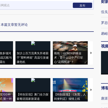
财
新网观点
发布
伍戈
罗志
本篇文章暂无评论
易峘
视
致多瑙河
加沙上百万流离失所者困
视线｜HYROX的吸金
马航飞行员
二战沉船与
于“塑料烤箱” 高温引发健
术：是什么让中产们甘
粒摇头丸 尿
露出
康危机
心“花钱找虐”？
毒品
博
【推广】走
找100种
【特别呈现】澳门全力探
【特别呈现】《东莞，人
会，让数智科
唐涯
式·第一对
索葡语国家新渠道
间便利店》倾情上线
业