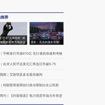
辑推荐
侵”还是“人道危机” 难
撕裂西班牙飞地休达
显影｜瓜农的漫长等待
｜
宇树发行市值610亿 先行者的加速和考验
｜
在岸人民币兑美元汇率连日升破6.75
我闻
｜
艾路明及多名股东被拘
｜
特朗普再签两份行政令限制出生公民权
周刊
｜
【封面报道】电力现货市场元年突进