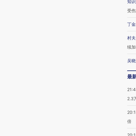
知识
受伤
丁金
村夫
续加
吴晓
最
21:
2.
20:
倍
20:1