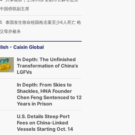
中国侨联副主席
45
泰国发生致命校园枪击案至少6人死亡 枪
父母亦被杀
lish - Caixin Global
In Depth: The Unfinished
Transformation of China’s
LGFVs
In Depth: From Skies to
Shackles, HNA Founder
Chen Feng Sentenced to 12
Years in Prison
U.S. Details Steep Port
Fees on China-Linked
Vessels Starting Oct. 14