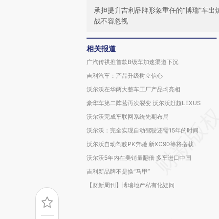
承担提升吉利品牌形象重任的“博瑞”车
战不容忽视
相关报道
广汽传祺推首款B级车加速渠道下沉
吉利汽车：产品升级树立信心
沃尔沃在华两大整车工厂产品均亮相
豪华车第二阵营再次裂变 沃尔沃赶超LEXUS
沃尔沃完成车联网系统先期布局
沃尔沃：完全实现自动驾驶还需15年的时间
沃尔沃自动驾驶PK奔驰 新XC90等将搭载
沃尔沃5年内在美销量翻倍 多车进口中国
吉利新品牌不是换“马甲”
【财新周刊】博瑞地产私有化疑问