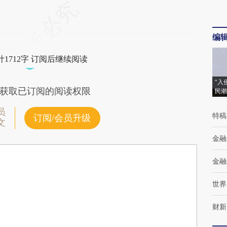
编
1712字 订阅后继续阅读
“入
获取已订阅的阅读权限
民潮
员
特稿
订阅/会员升级
文
金融
金融
世界
财新