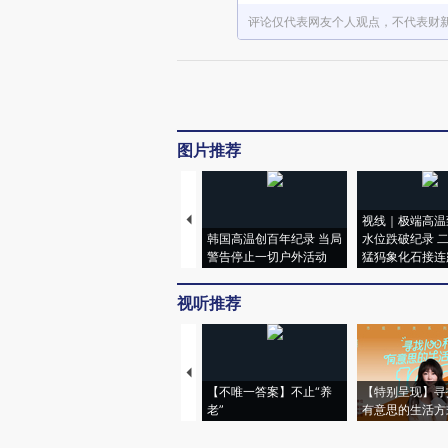
评论仅代表网友个人观点，不代表财
图片推荐
视线｜极端高温
韩国高温创百年纪录 当局
水位跌破纪录 
警告停止一切户外活动
猛犸象化石接连
视听推荐
【不唯一答案】不止“养
【特别呈现】寻
老”
有意思的生活方