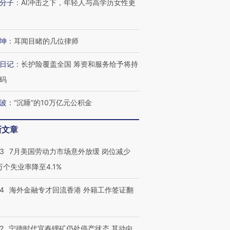
分子
：
AI冲击之下，年轻人与高学历女性更
坤
：
耳闻目睹的几位律师
日记
：
长护险覆盖全国 筹资和服务给予将持
码
波
：
“沉睡”的10万亿元公积金
新文章
43
7月美国劳动力市场意外放缓 岗位减少
3万个失业率降至4.1%
14
海外金融专才回流香港 外籍工作签证翻
2
宁德时代宜春锂矿仍处停产状态 其动向