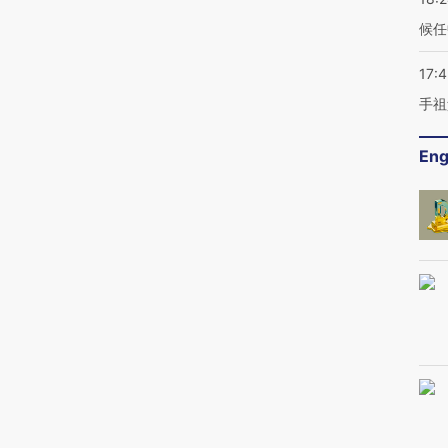
候任
17:
手祖
Eng