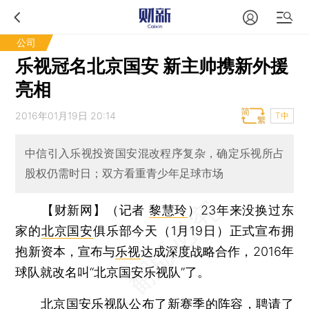
公司
乐视冠名北京国安 新主帅携新外援
亮相
2016年01月19日 20:14
T中
中信引入乐视投资国安混改程序复杂，确定乐视所占
股权仍需时日；双方看重青少年足球市场
【财新网】（记者
黎慧玲
）
23年来没换过东
家的
北京国安
俱乐部今天（1月19日）正式宣布拥
抱新资本，宣布与
乐视
达成深度战略合作，2016年
球队就改名叫“北京国安乐视队”了。
北京国安乐视队公布了新赛季的阵容，聘请了