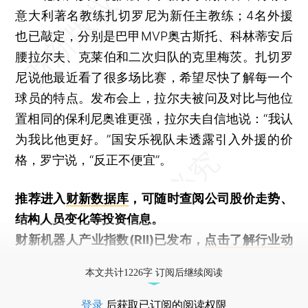
意大利著名教练扎切罗尼为新任主教练；4名外援
也已敲定，分别是巴甲MVP奥古斯托、科林蒂安后
腰拉尔夫、克莱伯和二次归队的克里梅茨。扎切罗
尼说他最近看了很多场比赛，希望尽快了解每一个
球员的特点。发布会上，拉尔夫被问及对比与他位
置相同的保利尼奥谁更强，拉尔夫自信地说：“我认
为我比他更好。”国安乐视队未透露引入外援的价
格，罗宁说，“反正不便宜”。
推荐进入
财新数据库
，可随时查阅公司股价走势、
结构人员变化等投资信息。
财新机器人产业指数(RII)已发布，
点击了解行业动
态
本文共计1226字 订阅后继续阅读
登录
后获取已订阅的阅读权限