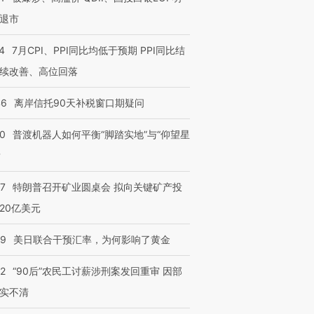
退市
4
7月CPI、PPI同比均低于预期 PPI同比结
续改善、高位回落
46
离岸信托90天补税窗口期疑问
00
普渡机器人如何平衡“脚踏实地”与“仰望星
？
57
特朗普召开矿业圆桌会 拟向关键矿产投
20亿美元
09
美日联合干预汇率，为何影响了黄金
32
“90后”农民工讨薪涉刑案发回重审 因部
实不清