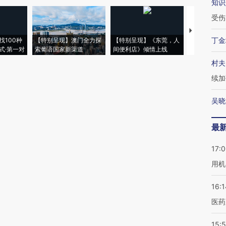
知识
受伤
【推广】走
丁金
找100种
【特别呈现】澳门全力探
【特别呈现】《东莞，人
会，让数智科
式·第一对
索葡语国家新渠道
间便利店》倾情上线
业
村夫
续加
吴晓
最
17:
用机
16:1
医药
15:5