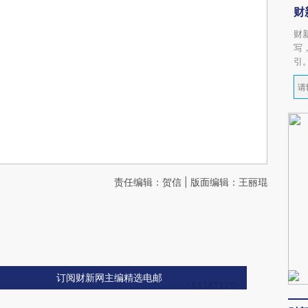
财
财
写
引
责任编辑：贺信 | 版面编辑：王丽琨
订阅财新网主编精选电邮