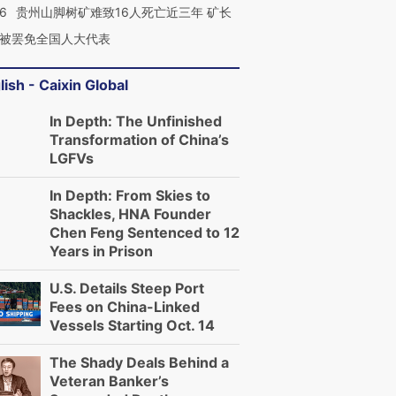
36
贵州山脚树矿难致16人死亡近三年 矿长
被罢免全国人大代表
lish - Caixin Global
In Depth: The Unfinished
Transformation of China’s
LGFVs
In Depth: From Skies to
Shackles, HNA Founder
Chen Feng Sentenced to 12
Years in Prison
U.S. Details Steep Port
Fees on China-Linked
Vessels Starting Oct. 14
The Shady Deals Behind a
Veteran Banker’s