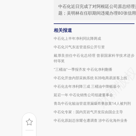
中石化近日完成了对阿根廷公司原总经理
题；吴明林在任职期间违规办理80张信
相关报道
中石化上半年净利同比降两成
中石化川气东送管道拟公开引资
戴厚良担任中石化总经理 曾获国家科学技术进步
特等奖
“三桶油”一季报齐发 中石化净利翻番
中石化开放内部采购系统 B2B电商易派客上线
中石化去年净利降三成 三桶油中降幅最小
延宕一年 中石化销售公司组建董事会
青岛中石化输油管道泄漏爆炸事故案14人被判刑
中石化专家：国内页岩气开发应由国企主导
中石化原副总张耀仓遭调查 涉中石化海外业务