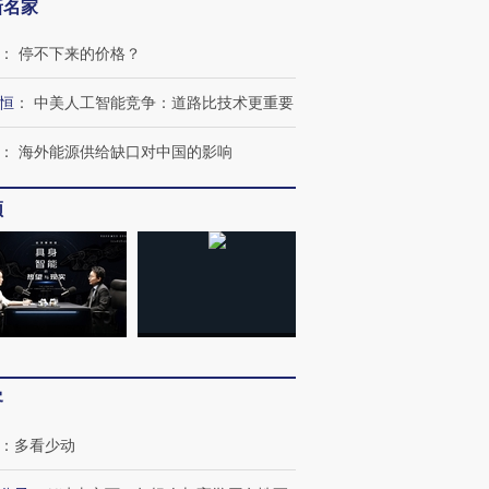
新名家
：
停不下来的价格？
恒
：
中美人工智能竞争：道路比技术更重要
：
海外能源供给缺口对中国的影响
频
”还是“人道危
湖北宜昌局部短时降雨
哈尔滨遭遇短时极端强降
客
撕裂西班牙
128毫米 紧急转移近
雨 3小时累计雨量超80毫
秘鲁纳斯
4000人
米
13人遇难
：
多看少动