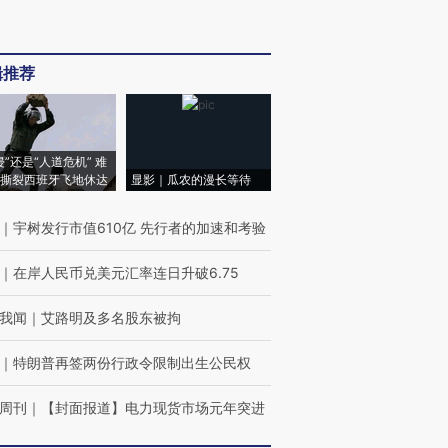
辑推荐
侵”还是“人道危机” 难
撕裂西班牙飞地休达
显影｜瓜农的漫长等待
｜
宇树发行市值610亿 先行者的加速和考验
｜
在岸人民币兑美元汇率连日升破6.75
我闻
｜
艾路明及多名股东被拘
｜
特朗普再签两份行政令限制出生公民权
周刊
｜
【封面报道】电力现货市场元年突进