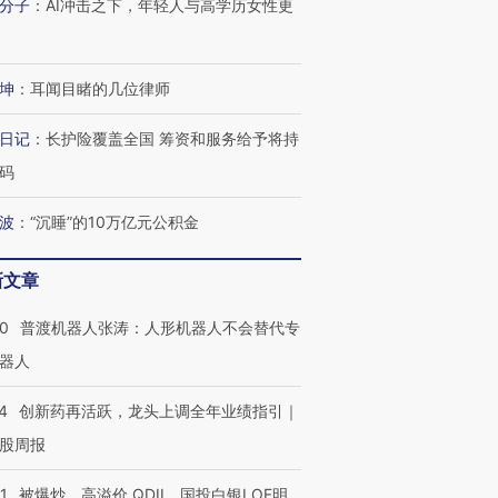
分子
：
AI冲击之下，年轻人与高学历女性更
进第四届链博
【商旅对话】华住集团
坤
：
耳闻目睹的几位律师
技“链”接产
【特别呈现】寻找100种
CFO：不靠规模取胜，华
【特别呈
有意思的生活方式·第三对
住三大增长引擎是什么？
有意思的
日记
：
长护险覆盖全国 筹资和服务给予将持
码
波
：
“沉睡”的10万亿元公积金
新文章
00
普渡机器人张涛：人形机器人不会替代专
器人
4
创新药再活跃，龙头上调全年业绩指引｜
股周报
1
被爆炒、高溢价 QDII、国投白银LOF明