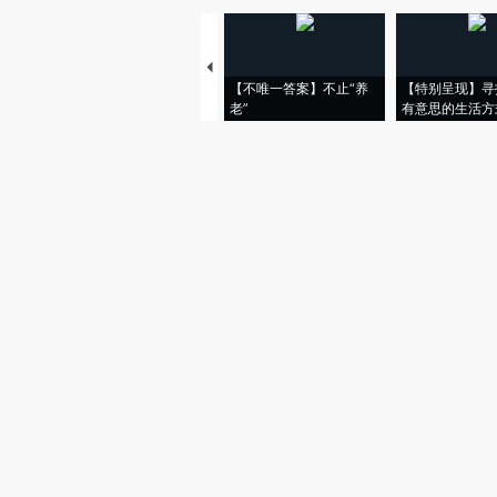
【不唯一答案】不止“养
【特别呈现】寻
老”
有意思的生活方