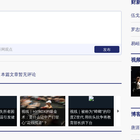
财
伍戈
罗志
易峘
新网观点
发布
视
本篇文章暂无评论
失所者困
视线｜HYROX的吸金
视线｜被称为“蟑螂”的印
视线｜“入侵
博
高温引发健
术：是什么让中产们甘
度Z世代 用街头抗争将教
机”？难民潮
心“花钱找虐”？
育部长拱下台
飞地休达
唐涯