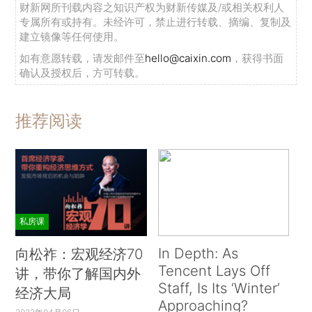
财新网所刊载内容之知识产权为财新传媒及/或相关权利人
专属所有或持有。未经许可，禁止进行转载、摘编、复制及
建立镜像等任何使用。
如有意愿转载，请发邮件至
hello@caixin.com
，获得书面
确认及授权后，方可转载。
推荐阅读
私房课
In Depth: As
向松祚：宏观经济70
Tencent Lays Off
讲，带你了解国内外
Staff, Is Its ‘Winter’
经济大局
Approaching?