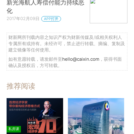
新光海航人寿偿付能力持续恶
化
2017年02月09日
APP打开
财新网所刊载内容之知识产权为财新传媒及/或相关权利人
专属所有或持有。未经许可，禁止进行转载、摘编、复制及
建立镜像等任何使用。
如有意愿转载，请发邮件至
hello@caixin.com
，获得书面
确认及授权后，方可转载。
推荐阅读
私房课