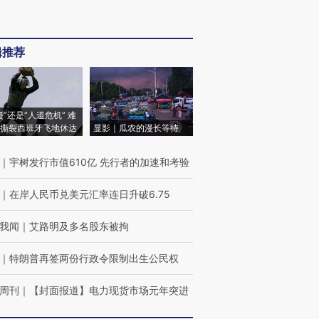
辑推荐
侵”还是“人道危机” 难
撕裂西班牙飞地休达
显影｜瓜农的漫长等待
｜
宇树发行市值610亿 先行者的加速和考验
｜
在岸人民币兑美元汇率连日升破6.75
我闻
｜
艾路明及多名股东被拘
｜
特朗普再签两份行政令限制出生公民权
周刊
｜
【封面报道】电力现货市场元年突进