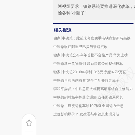
巡视组要求：铁路系统要推进深化改革，
除各种“小圈子”
相关报道
独家|中铁总：此前未考虑联手港铁竞标新马高铁
中铁总欢迎阿里巴巴参与铁路混改
独家|中铁总公布今年首批不合格产品 华为上榜
中铁总新开货物班列 鼓励快递公司整列投标
独家|中铁总2016年净利10亿元 负债4.72万亿
中铁总再添两副总 时隔半年配齐领导班子
李和平委员：中铁总正大幅提高动车组自主修能力
中铁总副总杨宇栋赴交通部 或任国铁局局长
中铁总：煤炭运输车缺10万辆 全国运力告急
运价影响煤价？ 发改委与中铁总出现分歧