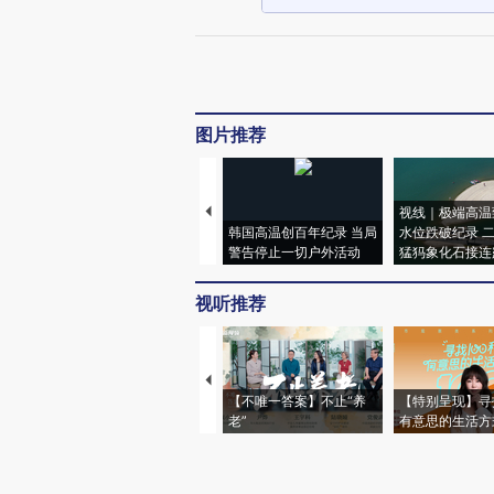
图片推荐
视线｜极端高温
韩国高温创百年纪录 当局
水位跌破纪录 
警告停止一切户外活动
猛犸象化石接连
视听推荐
【不唯一答案】不止“养
【特别呈现】寻
老”
有意思的生活方