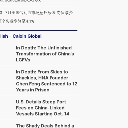
43
7月美国劳动力市场意外放缓 岗位减少
3万个失业率降至4.1%
lish - Caixin Global
In Depth: The Unfinished
Transformation of China’s
LGFVs
In Depth: From Skies to
Shackles, HNA Founder
Chen Feng Sentenced to 12
Years in Prison
U.S. Details Steep Port
Fees on China-Linked
Vessels Starting Oct. 14
The Shady Deals Behind a