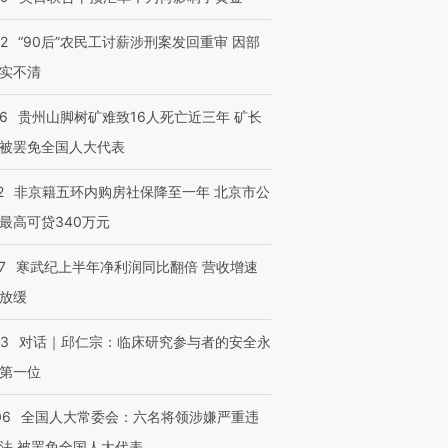
32
“90后”农民工讨薪涉刑案发回重审 因部
实不清
36
贵州山脚树矿难致16人死亡近三年 矿长
被罢免全国人大代表
2
非京籍五环内购房社保降至一年 北京市公
最高可贷340万元
7
寒武纪上半年净利润同比翻倍 营收增速
放缓
53
对话｜邱仁宗：临床研究参与者的安全永
第一位
06
全国人大常委会：六名将领涉嫌严重违
法 被罢免全国人大代表