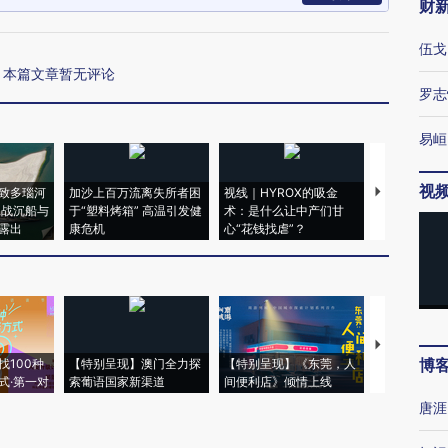
财
伍戈
本篇文章暂无评论
罗志
易峘
视
致多瑙河
加沙上百万流离失所者困
视线｜HYROX的吸金
马航飞行员
二战沉船与
于“塑料烤箱” 高温引发健
术：是什么让中产们甘
粒摇头丸 尿
露出
康危机
心“花钱找虐”？
毒品
【推广】走
博
找100种
【特别呈现】澳门全力探
【特别呈现】《东莞，人
会，让数智科
式·第一对
索葡语国家新渠道
间便利店》倾情上线
业
唐涯