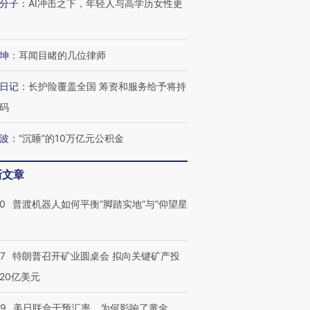
分子
：
AI冲击之下，年轻人与高学历女性更
坤
：
耳闻目睹的几位律师
日记
：
长护险覆盖全国 筹资和服务给予将持
码
波
：
“沉睡”的10万亿元公积金
新文章
00
普渡机器人如何平衡“脚踏实地”与“仰望星
？
57
特朗普召开矿业圆桌会 拟向关键矿产投
20亿美元
09
美日联合干预汇率，为何影响了黄金