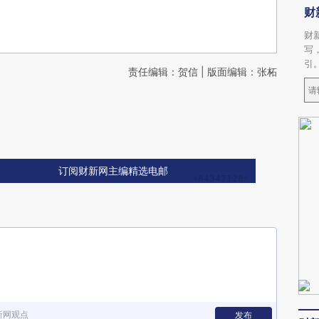
财
财
写
引
责任编辑：贺信 | 版面编辑：张柘
订阅财新网主编精选电邮
新网观点
发布