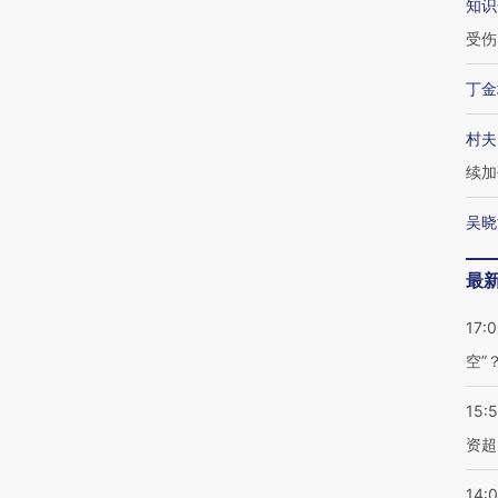
知识
受伤
丁金
村夫
续加
吴晓
最
17:
空”
15:
资超
14: