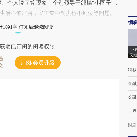
、个人说了算现象，个别领导干部搞“小圈子”；
生活不够严肃，民主集中制执行不到位等问题。
编
1091字 订阅后继续阅读
获取已订阅的阅读权限
“入
民潮
员
订阅/会员升级
文
特稿
金融
金融
世界
财新