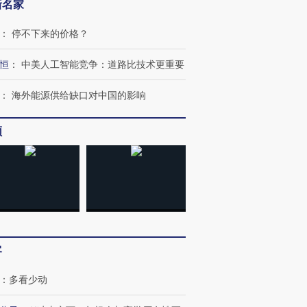
新名家
：
停不下来的价格？
恒
：
中美人工智能竞争：道路比技术更重要
：
海外能源供给缺口对中国的影响
频
跨国走私7万
视线｜被称为“蟑螂”的印
视线｜“入侵”还是“人道危
检体内含3种
度Z世代 用街头抗争将教
机”？难民潮撕裂西班牙
秘鲁纳斯
育部长拱下台
飞地休达
13人遇难
进第四届链博
【商旅对话】华住集团
客
技“链”接产
【特别呈现】寻找100种
CFO：不靠规模取胜，华
【特别呈
有意思的生活方式·第三对
住三大增长引擎是什么？
有意思的
：
多看少动