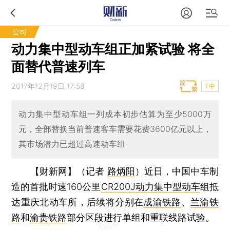
公司
动力集中型动车组正加紧试验 将全
面替代普速列车
2017年12月19日 17:58
T中
动力集中型动车组一列成本初步估算为至少5000万
元，全部替换当前普速客车需要花费3600亿元以上，
其市场潜力已超过高速动车组
【财新网】（记者
路炳阳
）
近日，中国中车制
造的首批时速160公里
CR200J动力集中型动车
组抵
达重庆北动车所，后续将分别在
成渝铁路
、
兰渝铁
路
和
渝贵铁路
部分区段进行单组和重联线路试验。