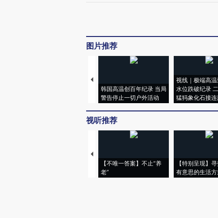
图片推荐
视线｜极端高温
韩国高温创百年纪录 当局
水位跌破纪录 
警告停止一切户外活动
猛犸象化石接连
视听推荐
【不唯一答案】不止“养
【特别呈现】寻
老”
有意思的生活方