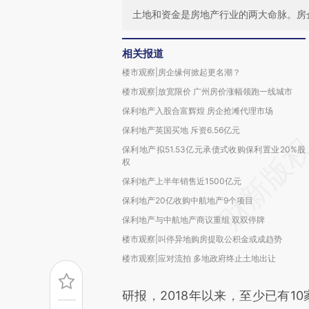
土地和资金是房地产行业的两大命脉。房
相关报道
楼市观察|房企缘何掀起更名潮？
楼市观察|放宽限价 广州房价涨幅领跑一线城市
保利地产入股合富辉煌 房企抢滩代理市场
保利地产英国买地 斥资6.56亿元
保利地产拟51.53亿元承债式收购保利置业20%股
权
保利地产上半年销售近1500亿元
保利地产20亿收购中航地产9个项目
保利地产与中航地产商议重组 双双停牌
楼市观察|叫停异地购房提取公积金或成趋势
楼市观察|应对流拍 多地政府终止土地出让
研报，2018年以来，至少已有1