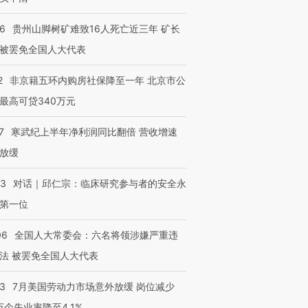
36
贵州山脚树矿难致16人死亡近三年 矿长
被罢免全国人大代表
2
非京籍五环内购房社保降至一年 北京市公
最高可贷340万元
7
寒武纪上半年净利润同比翻倍 营收增速
放缓
53
对话｜邱仁宗：临床研究参与者的安全永
第一位
06
全国人大常委会：六名将领涉嫌严重违
法 被罢免全国人大代表
43
7月美国劳动力市场意外放缓 岗位减少
3万个失业率降至4.1%