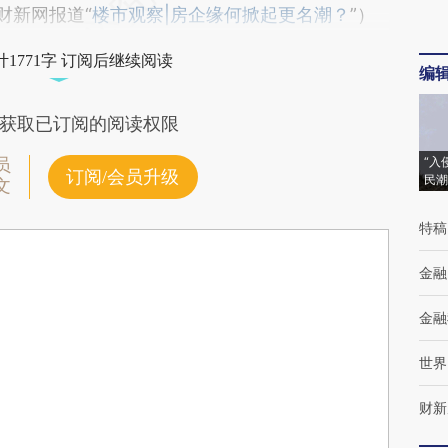
财新网报道“
楼市观察|房企缘何掀起更名潮？
”）
1771字 订阅后继续阅读
编
获取已订阅的阅读权限
“入
员
订阅/会员升级
民潮
文
特稿
金融
金融
世界
财新