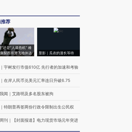
辑推荐
侵”还是“人道危机” 难
撕裂西班牙飞地休达
显影｜瓜农的漫长等待
｜
宇树发行市值610亿 先行者的加速和考验
｜
在岸人民币兑美元汇率连日升破6.75
我闻
｜
艾路明及多名股东被拘
｜
特朗普再签两份行政令限制出生公民权
周刊
｜
【封面报道】电力现货市场元年突进