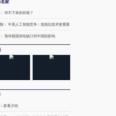
新名家
：
停不下来的价格？
恒
：
中美人工智能竞争：道路比技术更重要
：
海外能源供给缺口对中国的影响
跨国走私7万
视线｜被称为“蟑螂”的印
视线｜“入侵”还是“人道危
检体内含3种
度Z世代 用街头抗争将教
机”？难民潮撕裂西班牙
秘鲁纳斯
频
育部长拱下台
飞地休达
13人遇难
进第四届链博
【商旅对话】华住集团
技“链”接产
【特别呈现】寻找100种
CFO：不靠规模取胜，华
【特别呈
有意思的生活方式·第三对
住三大增长引擎是什么？
有意思的
客
：
多看少动