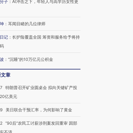
分子
：
AI冲击之下，年轻人与高学历女性更
坤
：
耳闻目睹的几位律师
日记
：
长护险覆盖全国 筹资和服务给予将持
码
波
：
“沉睡”的10万亿元公积金
新文章
57
特朗普召开矿业圆桌会 拟向关键矿产投
20亿美元
09
美日联合干预汇率，为何影响了黄金
32
“90后”农民工讨薪涉刑案发回重审 因部
实不清