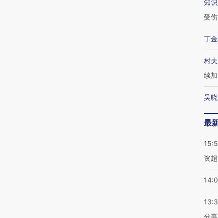
知识
受伤
丁金
村夫
续加
吴晓
最
15:
资超
14:
13:
分事