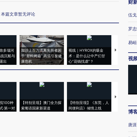
财
本篇文章暂无评论
伍戈
罗志
易峘
致多瑙河
加沙上百万流离失所者困
视线｜HYROX的吸金
马航飞行员
二战沉船与
于“塑料烤箱” 高温引发健
术：是什么让中产们甘
粒摇头丸 尿
视
露出
康危机
心“花钱找虐”？
毒品
【推广】走
找100种
【特别呈现】澳门全力探
【特别呈现】《东莞，人
会，让数智科
式·第一对
索葡语国家新渠道
间便利店》倾情上线
业
博
唐涯