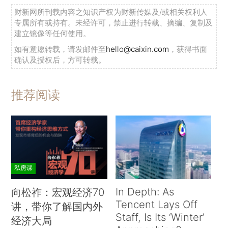
财新网所刊载内容之知识产权为财新传媒及/或相关权利人
专属所有或持有。未经许可，禁止进行转载、摘编、复制及
建立镜像等任何使用。
如有意愿转载，请发邮件至
hello@caixin.com
，获得书面
确认及授权后，方可转载。
推荐阅读
私房课
In Depth: As
向松祚：宏观经济70
Tencent Lays Off
讲，带你了解国内外
Staff, Is Its ‘Winter’
经济大局