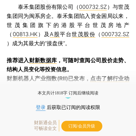
泰禾集团股份有限公司（
000732.SZ
）与世茂
集团同为闽系房企。泰禾集团陷入资金困局以来，
世茂集团旗下的港股平台世茂房地产
（
00813.HK
）及
A股
平台
世茂股份
（
000732.SZ
）成为其最大的“接盘侠”。
推荐进入
财新数据库
，可随时查阅公司股价走势、
结构人员变化等投资信息。
财新机器人产业指数(RII)已发布，
点击了解行业动
态
本文共计1818字 订阅后继续阅读
登录
后获取已订阅的阅读权限
财新通会员
订阅/会员升级
可畅读全文