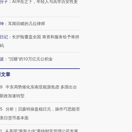
分子
：
AI冲击之下，年轻人与高学历女性更
坤
：
耳闻目睹的几位律师
日记
：
长护险覆盖全国 筹资和服务给予将持
码
波
：
“沉睡”的10万亿元公积金
新文章
59
中东局势催化东南亚能源焦虑 多国出台
新政加速转型
05
分析｜贝森特操盘稳日元，操作巧思能否
美日货币基本面
1
从美国“最新十佳”看纯财富管理公司发展