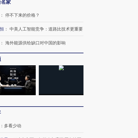
新名家
：
停不下来的价格？
恒
：
中美人工智能竞争：道路比技术更重要
：
海外能源供给缺口对中国的影响
跨国走私7万
视线｜HYROX的吸金
视线｜被
频
检体内含3种
术：是什么让中产们甘
泽连斯基密集出访美英 索
度Z世代
心“花钱找虐”？
要防空导弹“救急”
育部长拱
进第四届链博
【商旅对话】华住集团
技“链”接产
【特别呈现】寻找100种
CFO：不靠规模取胜，华
【特别呈
有意思的生活方式·第三对
住三大增长引擎是什么？
有意思的
客
：
多看少动