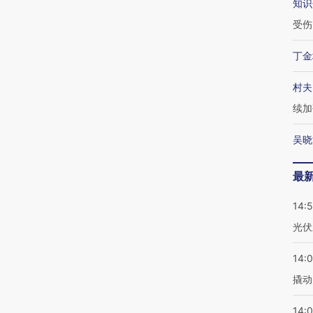
知识
受伤
丁金
村夫
续加
吴晓
最
14:
光伏
14:
撬动
14:0