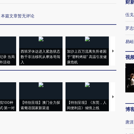
财
伍戈
本篇文章暂无评论
罗志
易峘
西班牙休达进入紧急状态
加沙上百万流离失所者困
马航飞行员
视
纪录 当局
数千非法移民从摩洛哥闯
于“塑料烤箱” 高温引发健
粒摇头丸 尿
外活动
入
康危机
毒品
【推广】走
找100种
【特别呈现】澳门全力探
【特别呈现】《东莞，人
会，让数智科
式·第一对
索葡语国家新渠道
间便利店》倾情上线
业
博
唐涯