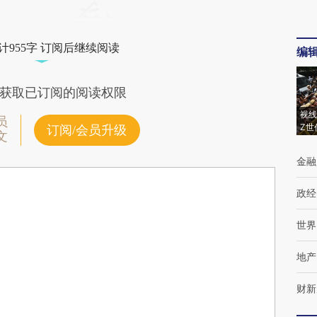
计955字 订阅后继续阅读
编
获取已订阅的阅读权限
视线
员
Z世
订阅/会员升级
文
金融
政经
世界
地产
财新