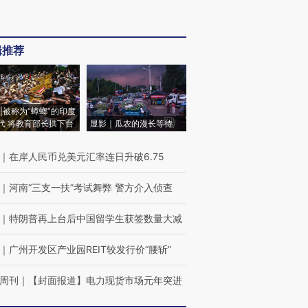
辑推荐
|被称为“蟑螂”的印度
代 将教育部长拱下台
显影｜瓜农的漫长等待
｜
在岸人民币兑美元汇率连日升破6.75
｜
河南“三支一扶”考试舞弊 警方介入侦查
｜
特朗普再上台后中国留学生获签数量大减
｜
广州开发区产业园REIT较发行价“腰斩”
周刊
｜
【封面报道】电力现货市场元年突进