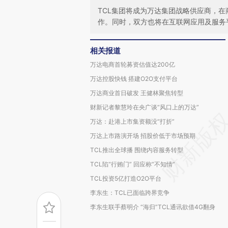
TCL集团将成为万达集团战略供应商，在
作。同时，双方也将在互联网应用及服务
相关报道
万达电商首轮募资估值达200亿
万达控股快钱 搭建O2O支付平台
万达商业首日破发 王健林聚焦转型
财新记者黎慧玲在央广谈“风口上的万达”
万达：赴港上市集资额没“打折”
万达上市路演开场 招股价低于市场预期
TCL推出全球播 围绕内容服务转型
TCL陷“行贿门” 回应称“不知情”
TCL投资5亿打造O2O平台
李东生：TCL已面临跨界竞争
李东生联手蔡明介 “海归”TCL通讯欲借4G翻身