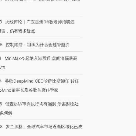
3
火线评论｜广东雷州“特教老师招聘违
很雷，仍有诸多疑点
05
控制陷阱：组织为什么会越管越胖
1
MiniMax今起纳入港股通 盘间涨幅最高
77%
4
谷歌DeepMind CEO哈萨比斯卸任 转任
epMind董事长及谷歌首席科学家
6
侦查起诉审判执行均有漏洞 涉案财物处
象何解
58
罗兰贝格：全球汽车市场逐渐区域化已成