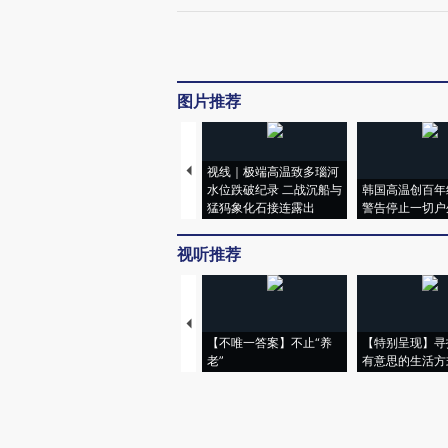
图片推荐
视线｜极端高温致多瑙河
水位跌破纪录 二战沉船与
韩国高温创百年
猛犸象化石接连露出
警告停止一切户
视听推荐
【不唯一答案】不止“养
【特别呈现】寻
老”
有意思的生活方