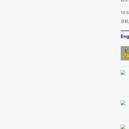
10:
济机
Eng