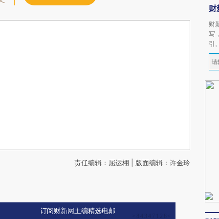
财
财
写
引
责任编辑：屈运栩 | 版面编辑：许金玲
订阅财新网主编精选电邮