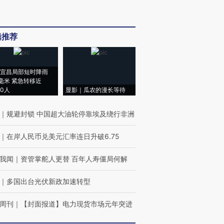
辑推荐
宜昌局部短时降雨
8毫米 紧急转移近
00人
显影｜瓜农的漫长等待
｜
规避封锁 中国超大油轮停靠埃及绕行非洲
｜
在岸人民币兑美元汇率连日升破6.75
我闻
｜
资管掌舵人更替 百年人寿僵局何解
｜
多国出台光伏新政加速转型
周刊
｜
【封面报道】电力现货市场元年突进