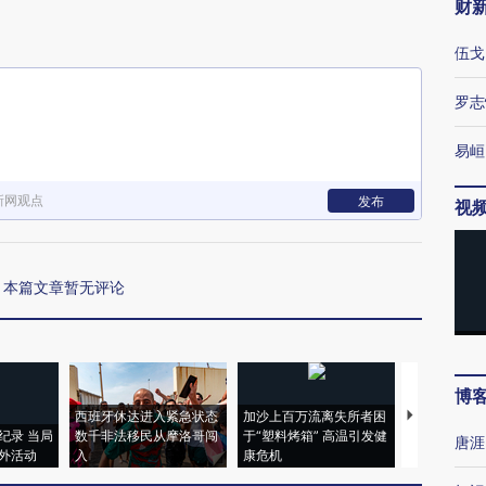
财
伍戈
罗志
易峘
新网观点
发布
视
本篇文章暂无评论
博
西班牙休达进入紧急状态
加沙上百万流离失所者困
视线｜HYR
纪录 当局
数千非法移民从摩洛哥闯
于“塑料烤箱” 高温引发健
术：是什么
唐涯
外活动
入
康危机
心“花钱找虐