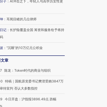
分子
：
AI冲击之下，年轻人与高学历女性更
坤
：
耳闻目睹的几位律师
进第四届链博
【商旅对话】华住集团
技“链”接产
【特别呈现】寻找100种
CFO：不靠规模取胜，华
【特别呈
日记
：
长护险覆盖全国 筹资和服务给予将持
有意思的生活方式·第三对
住三大增长引擎是什么？
有意思的
码
波
：
“沉睡”的10万亿元公积金
新文章
07
陈龙：Token时代的商业与组织
50
特稿｜国航原党委书记樊澄受贿3847万
审待宣判 否认大多数指控
29
今日开盘：沪指报3896.49点 跌幅
0%