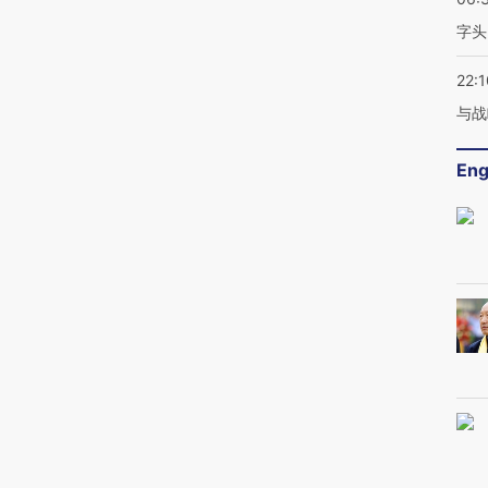
字头
22:1
与战
Eng