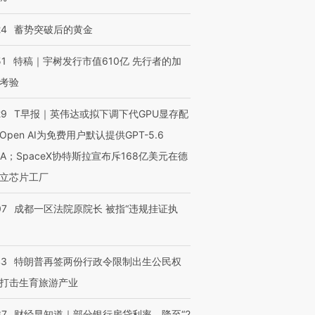
24
蓄势突破后的黄金
51
特稿｜宇树发行市值610亿 先行者的加
考验
29
T早报｜英伟达或拟下调下代GPU显存配
Open AI为免费用户默认提供GPT-5.6
NA；SpaceX协特斯拉宣布斥168亿美元在德
立芯片工厂
07
成都一区法院原院长 被指“违规挂证执
43
特朗普再签两份行政令限制出生公民权
打击生育旅游产业
37
财经早知道｜部分银行房贷利率，降至“2