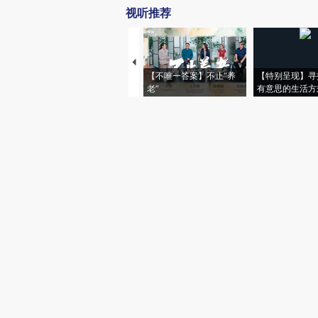
视听推荐
【不唯一答案】不止“养
【特别呈现】寻
老”
有意思的生活方