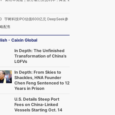
0
宇树科技IPO估值600亿元 DeepSeek参
略配售
lish - Caixin Global
In Depth: The Unfinished
Transformation of China’s
LGFVs
In Depth: From Skies to
Shackles, HNA Founder
Chen Feng Sentenced to 12
Years in Prison
U.S. Details Steep Port
Fees on China-Linked
Vessels Starting Oct. 14