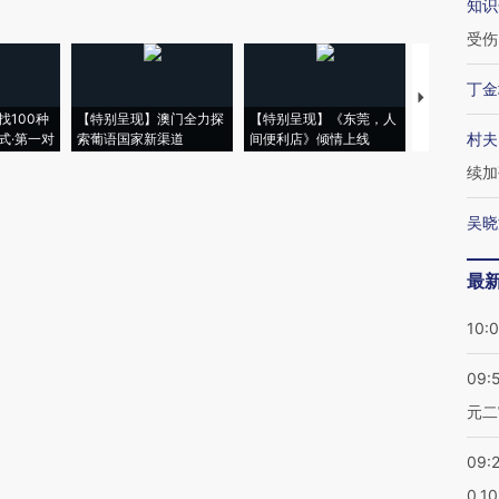
知识
受伤
丁金
【推广】走
找100种
【特别呈现】澳门全力探
【特别呈现】《东莞，人
会，让数智科
村夫
式·第一对
索葡语国家新渠道
间便利店》倾情上线
业
续加
吴晓
最
10:
09:
元二
09:
0.1