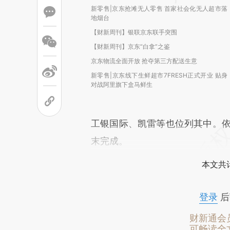
新零售|京东抢滩无人零售 首家社会化无人超市落
地烟台
【财新周刊】银联京东联手突围
【财新周刊】京东“白拿”之鉴
京东物流全面开放 抢夺第三方配送生意
新零售|京东线下生鲜超市7FRESH正式开业 贴身
对战阿里旗下盒马鲜生
工银国际、凯雷等也位列其中。依
末完成。
本文共计
登录
后
财新通会
可畅读全