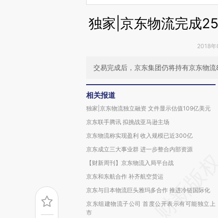
独家|京东物流完成25
2018年
交易完成后，京东集团仍将持有京东物流81
相关报道
独家|京东物流独立融资 文件显示估值109亿美元
京东联手腾讯 拟挑战亚马逊主场
京东物流称实现盈利 收入规模已近300亿
京东成立三大事业群 进一步整合内部资源
【财新周刊】京东物流入局平台战
京东和东航合作 补齐航空货运
京东与日本物流巨头雅玛多合作 推进冷链国际化
京东组建物流子公司 首度公开表示有可能独立上
市