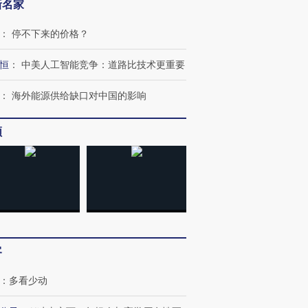
新名家
：
停不下来的价格？
恒
：
中美人工智能竞争：道路比技术更重要
：
海外能源供给缺口对中国的影响
频
客
OX的吸金
马航飞行员跨国走私7万
视线｜被称为“蟑螂”的印
让中产们甘
粒摇头丸 尿检体内含3种
度Z世代 用街头抗争将教
秘鲁纳斯
：
多看少动
”？
毒品
育部长拱下台
13人遇难