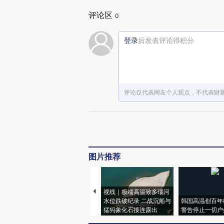
评论区
0
登录
后发表评论得积分
评论仅代表网友个人观点，不代表财
图片推荐
视线｜极端高温致多瑙河
水位跌破纪录 二战沉船与
韩国高温创百年
猛犸象化石接连露出
警告停止一切户