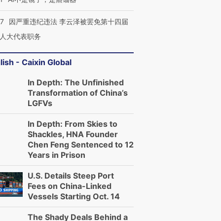
07
因严重违纪违法 李云泽被罢免第十四届
人大代表职务
lish - Caixin Global
In Depth: The Unfinished
Transformation of China’s
LGFVs
In Depth: From Skies to
Shackles, HNA Founder
Chen Feng Sentenced to 12
Years in Prison
U.S. Details Steep Port
Fees on China-Linked
Vessels Starting Oct. 14
The Shady Deals Behind a