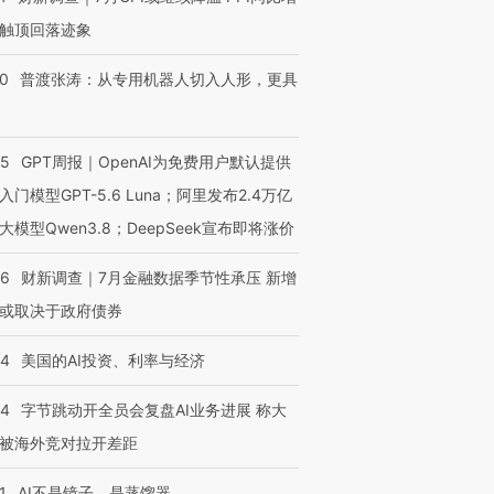
触顶回落迹象
00
普渡张涛：从专用机器人切入人形，更具
55
GPT周报｜OpenAI为免费用户默认提供
入门模型GPT-5.6 Luna；阿里发布2.4万亿
大模型Qwen3.8；DeepSeek宣布即将涨价
46
财新调查｜7月金融数据季节性承压 新增
或取决于政府债券
44
美国的AI投资、利率与经济
44
字节跳动开全员会复盘AI业务进展 称大
被海外竞对拉开差距
1
AI不是镜子，是蒸馏器