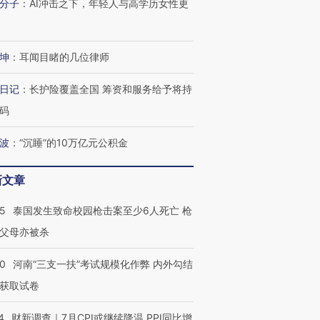
分子
：
AI冲击之下，年轻人与高学历女性更
坤
：
耳闻目睹的几位律师
日记
：
长护险覆盖全国 筹资和服务给予将持
码
波
：
“沉睡”的10万亿元公积金
新文章
45
泰国发生致命校园枪击案至少6人死亡 枪
父母亦被杀
40
河南“三支一扶”考试规模化作弊 内外勾结
获取试卷
4
财新调查｜7月CPI或继续降温 PPI同比增