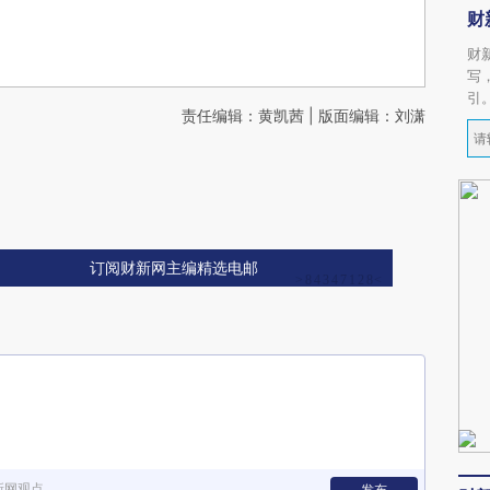
财
财
写
引
责任编辑：黄凯茜 | 版面编辑：刘潇
订阅财新网主编精选电邮
新网观点
发布