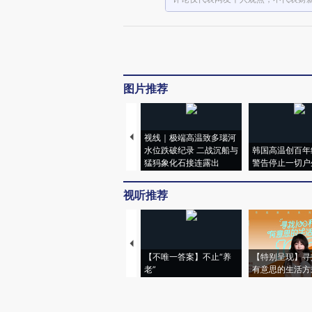
图片推荐
视线｜极端高温致多瑙河
水位跌破纪录 二战沉船与
韩国高温创百年
猛犸象化石接连露出
警告停止一切户
视听推荐
【不唯一答案】不止“养
【特别呈现】寻
老”
有意思的生活方