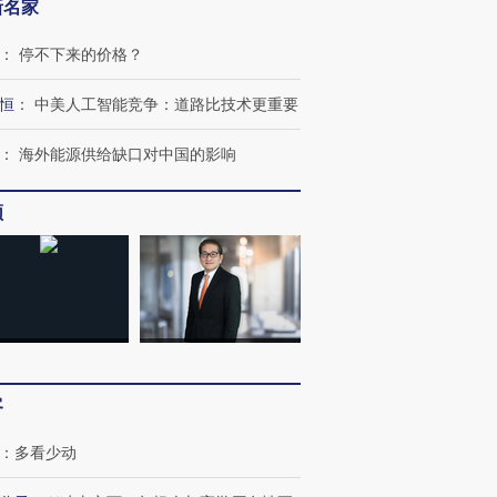
新名家
：
停不下来的价格？
恒
：
中美人工智能竞争：道路比技术更重要
：
海外能源供给缺口对中国的影响
频
跨国走私7万
视线｜被称为“蟑螂”的印
视线｜“入侵”还是“人道危
检体内含3种
度Z世代 用街头抗争将教
机”？难民潮撕裂西班牙
秘鲁纳斯
育部长拱下台
飞地休达
13人遇难
进第四届链博
【商旅对话】华住集团
客
技“链”接产
【特别呈现】寻找100种
CFO：不靠规模取胜，华
【特别呈
有意思的生活方式·第三对
住三大增长引擎是什么？
有意思的
：
多看少动