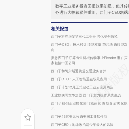
数字工业服务投资回报效果初显，但其传
务进行大幅裁员并重组。西门子CEO凯
相关报道
西门子将在华发第三代工业云 强化安全隐私
西门子CEO：技术转让须能双赢 跨境收购须能双
向
据悉西门子打算出售机械传动事业Flender 潜在买
家包括中国公司
西门子和阿尔斯通轨道交通业务合并
西门子CTO：人工智能重在场景应用
西门子计划12月正式启动工业云应用商店
工业物联网竞争加剧 西门子发力操作系统生态
西门子初创企业孵化部门始运营 首期资金10亿欧
元
西门子45亿美元收购美国工业软件商
西门子CEO：地缘政治是今年最大的风险