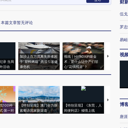
财
伍戈
本篇文章暂无评论
罗志
易峘
视
加沙上百万流离失所者困
视线｜HYROX的吸金
马航飞行员
纪录 当局
于“塑料烤箱” 高温引发健
术：是什么让中产们甘
粒摇头丸 尿
外活动
康危机
心“花钱找虐”？
毒品
【推广】走
博
找100种
【特别呈现】澳门全力探
【特别呈现】《东莞，人
会，让数智科
式·第一对
索葡语国家新渠道
间便利店》倾情上线
业
唐涯