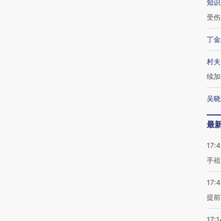
知识
受伤
丁金
村夫
续加
吴晓
最
17:
手祖
17:
提前
17:1