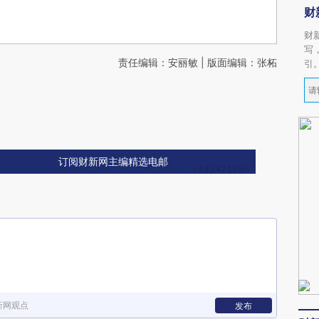
财
财
写
责任编辑：安丽敏 | 版面编辑：张柘
引
订阅财新网主编精选电邮
新网观点
发布