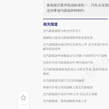
换电模式要求电池标准统一，汽车企业需
这些事项均面临种种制约
相关报道
北汽新能源将为奇点汽车代工
戴姆勒入股北汽新能源获得发改委批准
北汽新能源估值289亿元借壳上市 北汽承诺5年内
解决同业竞争
北汽新能源年销量超过10万辆 计划借壳S*ST前锋
永安行与北汽新能源合作 押注电动汽车
北汽新能源推换电欲抢占出租车市场 盈利仍面临
挑战
北汽新能源完成111亿元B轮融资
奔驰汽车母公司拟战略入资北汽新能源
北汽新能源计划2018年上市 试点员工持股
北汽新能源：谋求战略新兴板上市