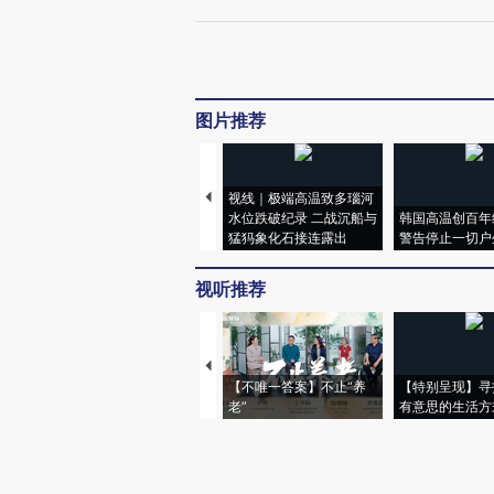
图片推荐
视线｜极端高温致多瑙河
水位跌破纪录 二战沉船与
韩国高温创百年
猛犸象化石接连露出
警告停止一切户
视听推荐
【不唯一答案】不止“养
【特别呈现】寻
老”
有意思的生活方