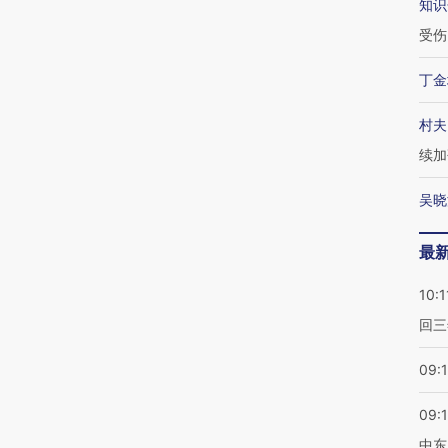
知识
受伤
丁金
村夫
续加
吴晓
最
10:1
回三
09:
09:
中东