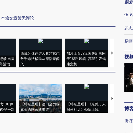
财
伍戈
本篇文章暂无评论
罗志
易峘
西班牙休达进入紧急状态
加沙上百万流离失所者困
马航飞行员
视
纪录 当局
数千非法移民从摩洛哥闯
于“塑料烤箱” 高温引发健
粒摇头丸 尿
外活动
入
康危机
毒品
【推广】走
找100种
【特别呈现】澳门全力探
【特别呈现】《东莞，人
会，让数智科
博
式·第一对
索葡语国家新渠道
间便利店》倾情上线
业
唐涯