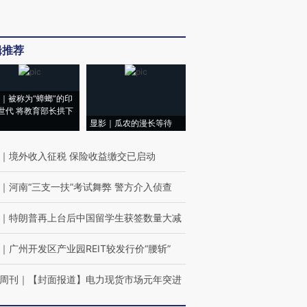
辑推荐
｜被称为“蟑螂”的印
世代 将教育部长拱下
显影｜瓜农的漫长等待
｜
境外收入征税 保险收益缴交已启动
｜
河南“三支一扶”考试舞弊 警方介入侦查
｜
特朗普再上台后中国留学生获签数量大减
｜
广州开发区产业园REIT较发行价“腰斩”
周刊
｜
【封面报道】电力现货市场元年突进