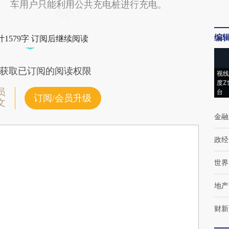
车用户只能利用公共充电桩进行充电。
编
1579字 订阅后继续阅读
获取已订阅的阅读权限
视线
度Z
员
台
订阅/会员升级
文
金融
政经
世界
地产
财新