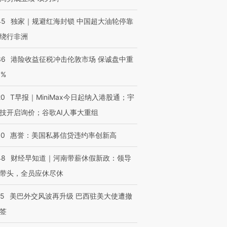
45
独家｜规避红海封锁 中国超大油轮停靠
绕行非洲
36
港险收益征税冲击伦敦市场 保诚盘中重
3%
20
T早报｜MiniMax今日起纳入港股通；宇
技开启询价；谷歌AI人事大重组
30
惠誉：美国私募信贷违约率创新高
48
财经早知道｜河南带薪休假新政：领导
带头，全员应休尽休
05
美巴外交风波再升级 巴西驻美大使遭撤
签