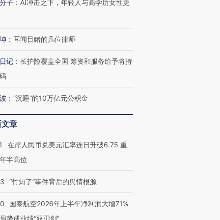
分子
：
AI冲击之下，年轻人与高学历女性更
坤
：
耳闻目睹的几位律师
日记
：
长护险覆盖全国 筹资和服务给予将持
码
波
：
“沉睡”的10万亿元公积金
新文章
1
在岸人民币兑美元汇率连日升破6.75 重
年半高位
13
“竹知了”事件背后的舆情根源
10
国泰航空2026年上半年净利润大增71%
局势成业绩“双刃剑”