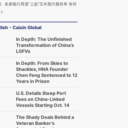
5
多家银行再度“上架”五年期大额存单 有何
？
lish - Caixin Global
In Depth: The Unfinished
Transformation of China’s
LGFVs
In Depth: From Skies to
Shackles, HNA Founder
Chen Feng Sentenced to 12
Years in Prison
U.S. Details Steep Port
Fees on China-Linked
Vessels Starting Oct. 14
The Shady Deals Behind a
Veteran Banker’s