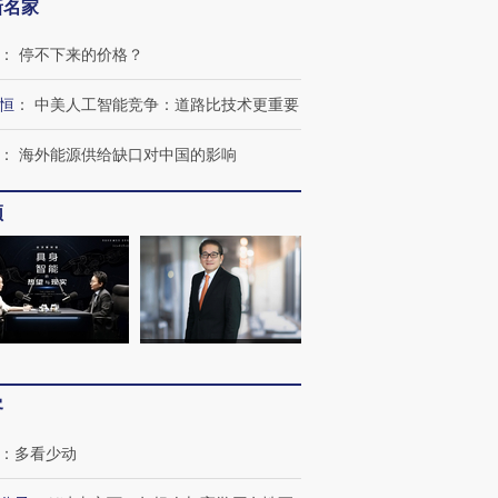
新名家
：
停不下来的价格？
恒
：
中美人工智能竞争：道路比技术更重要
：
海外能源供给缺口对中国的影响
跨国走私7万
视线｜HY
频
检体内含3种
泽连斯基密集出访美英 索
秘鲁纳斯卡观光飞机坠毁
术：是什
要防空导弹“救急”
13人遇难
心“花钱找
进第四届链博
【商旅对话】华住集团
技“链”接产
【特别呈现】寻找100种
CFO：不靠规模取胜，华
【特别呈
客
有意思的生活方式·第三对
住三大增长引擎是什么？
有意思的
：
多看少动