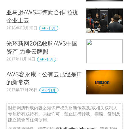
亚马逊AWS与德勤合作 拉拢
企业上云
2018年08月10日
APP打开
光环新网20亿收购AWS中国
资产 力争云牌照
2017年11月14日
APP打开
AWS容永康：公有云已经是IT
的新常态
2017年07月26日
APP打开
财新网所刊载内容之知识产权为财新传媒及/或相关权利人
专属所有或持有。未经许可，禁止进行转载、摘编、复制及
建立镜像等任何使用。
如有意愿转载，请发邮件至
hello@caixin.com
，获得书面