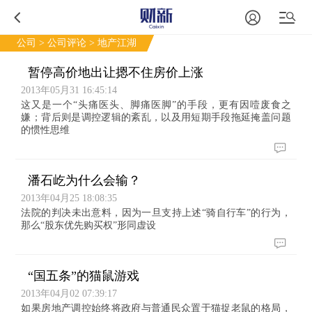
公司
>
公司评论
> 地产江湖
暂停高价地出让摁不住房价上涨
2013年05月31 16:45:14
这又是一个“头痛医头、脚痛医脚”的手段，更有因噎废食之
嫌；背后则是调控逻辑的紊乱，以及用短期手段拖延掩盖问题
的惯性思维
潘石屹为什么会输？
2013年04月25 18:08:35
法院的判决未出意料，因为一旦支持上述“骑自行车”的行为，
那么“股东优先购买权”形同虚设
“国五条”的猫鼠游戏
2013年04月02 07:39:17
如果房地产调控始终将政府与普通民众置于猫捉老鼠的格局，