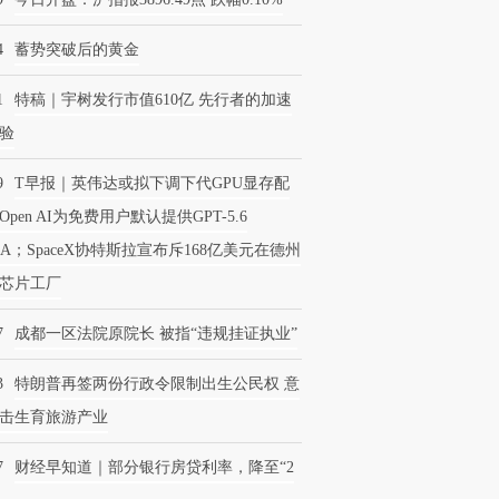
4
蓄势突破后的黄金
1
特稿｜宇树发行市值610亿 先行者的加速
验
9
T早报｜英伟达或拟下调下代GPU显存配
Open AI为免费用户默认提供GPT-5.6
NA；SpaceX协特斯拉宣布斥168亿美元在德州
芯片工厂
7
成都一区法院原院长 被指“违规挂证执业”
3
特朗普再签两份行政令限制出生公民权 意
击生育旅游产业
7
财经早知道｜部分银行房贷利率，降至“2