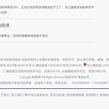
的营业利润率至10%，正在计划关闭其锂电池生产工厂，加上抛售发动机和空中
大业务
待批准
社董事会，但何时能够批准还能不肯定
权为财新传媒及/或相关权利人专属所有或持有。未经许可，禁止进行转载、摘编、
880号
京ICP备10026701号-8
|
网信算备110105862729401250013号
|
京公网安备 110105
广播电视节目制作经营许可证：京第01015号
|
出版物经营许可证：第直100013号
Copyright 财新网 All Rights Reserved 版权所有 复制必究
力有害信息举报、未成年人举报、谣言信息）：010-85905050 13195200605 举报邮箱：
关于我们
|
加入我们
|
啄木鸟公益基金会
|
意见与反馈
|
提供新闻线索
|
联系我们
|
友情链