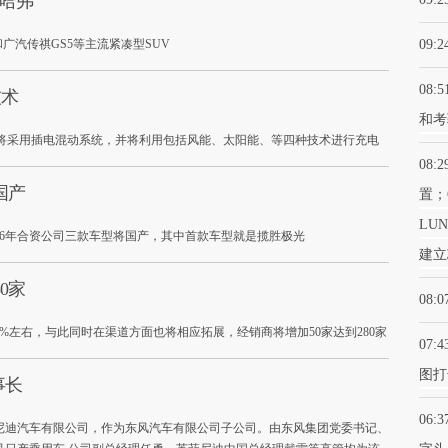
城哈弗
和广汽传祺GS5等主流紧凑型SUV
09:2
08:5
技术
和考
，其将采用插电混动系统，并将利用包括风能、太阳能、等四种技术进行充电
08:2
国产
置；
LU
16年合资公司三款车型将国产，其中首款车型就是揽胜极光
建立
0家
08:0
%左右，与此同时在渠道方面也将相应拓展，经销商将增加50家达到280家
07:4
图打
事长
06:3
尼迪汽车有限公司，作为东风汽车有限公司子公司。由东风集团党委书记、