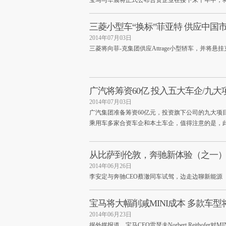
宝马与华晨将正式公布合资企业在接下来十年中，
三菱小型车“换标”菲亚特 供应中国
2014年07月03日
三菱将向菲-克集团供应Attrage小型轿车，并将
广汽将筹资60亿 投入五大车企/九大
2014年07月03日
广汽集团准备筹资60亿元，投资旗下公司的九大项
乘用车多家合资车企和本土车企，值得注意的是，
从比萨到伦敦，奔驰新体验（之一
2014年06月26日
李安定与奔驰CEO蔡澈同车试驾，边走边聊新能源
宝马将大幅削减MINI成本 多款车型
2014年06月23日
据外媒报道，宝马CEO雷瑟夫Norbert Reithof