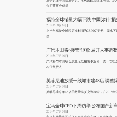
董事长徐平出任董事长。东风集团总经理助理、东
公司董事会成员
福特全球销量大幅下跌 中国弥补“损
2014年09月16日
上半年福特全球税后净利润为23.00亿美元，同比下
倍
广汽本田将“接管”讴歌 展开人事调
2014年07月09日
广汽将与本田联合成立讴歌销售事业部，统一管理
构任负责人
英菲尼迪放缓一线城市建4S店 调整
2014年07月08日
英菲尼迪今年4S店的数量将扩充到80家，在2015
宝马全球CEO下周访华 公布国产新
2014年07月08日