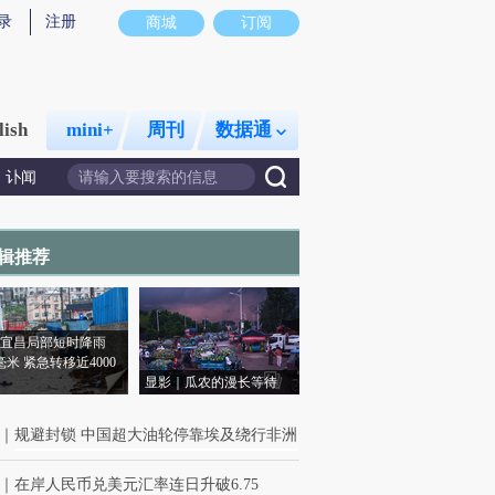
录
注册
商城
订阅
lish
mini+
周刊
数据通
讣闻
辑推荐
宜昌局部短时降雨
8毫米 紧急转移近4000
显影｜瓜农的漫长等待
｜
规避封锁 中国超大油轮停靠埃及绕行非洲
｜
在岸人民币兑美元汇率连日升破6.75