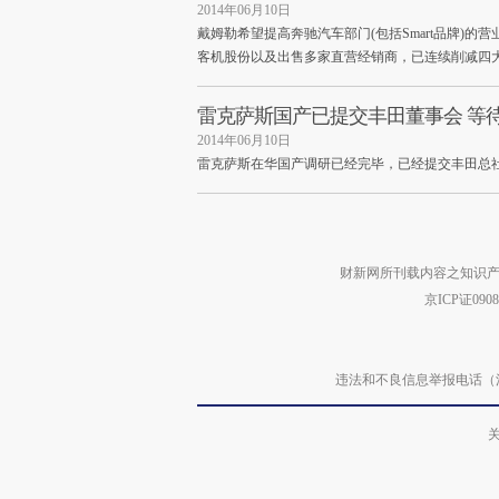
2014年06月10日
戴姆勒希望提高奔驰汽车部门(包括Smart品牌)
客机股份以及出售多家直营经销商，已连续削减四
雷克萨斯国产已提交丰田董事会 等
2014年06月10日
雷克萨斯在华国产调研已经完毕，已经提交丰田总
财新网所刊载内容之知识产
京ICP证090
违法和不良信息举报电话（涉网络暴