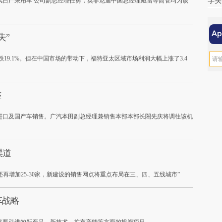
风日产乘用车 公司副总经理任勇，英菲尼迪中国总经理戴雷等高管均为该
字头
失”
跌19.1%。但在中国市场的带动下，福特亚太区域市场利润大幅上涨了3.4
整
进口及国产车销售。广汽本田副总经理兼销售本部本部长閤先庆将调往该机
渠道
年还再增加25-30家，新建设的销售网点将重点布局在三、四、五线城市”
车战略