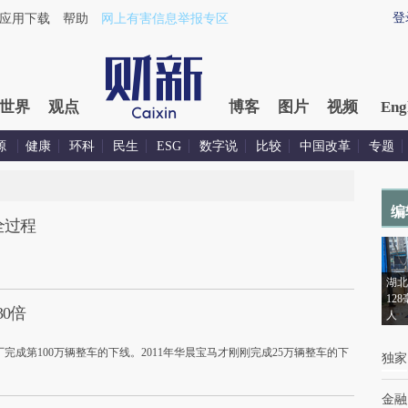
登
应用下载
帮助
网上有害信息举报专区
世界
观点
博客
图片
视频
Eng
源
健康
环科
民生
ESG
数字说
比较
中国改革
专题
编
全过程
湖北
12
0倍
人
厂完成第100万辆整车的下线。2011年华晨宝马才刚刚完成25万辆整车的下
独家
金融