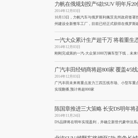
力帆在俄规划投产6款SUV 明年斥2
2014年12月03日
10月13日，力帆汽车与俄罗斯利佩茨克州政府签署
州建设全新整车工厂，目前已经正式获得在俄罗斯
一汽大众累计生产超千万 将着重生
2014年12月03日
刚刚完成第的一汽-大众第1000万辆车型下线，未来
广汽丰田经销商将超800家 覆盖4/5
2014年12月03日
广汽丰田未来将重点发力三四五线市场、小型车重点
实现翻番,预计将超800家
陈国章推进三大策略 长安DS明年将
2014年11月24日
DS品牌将在明年实现盈利，并确立新世代豪华法系