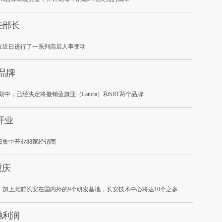
任部长
在近日进行了一系列高层人事变动
子品牌
中，已经决定将撤销蓝旗亚（Lancia）和SRT两个品牌
开业
日集中开业88家经销商
重庆
。加上此前长安在国内外的9个研发基地，长安技术中心将达10个之多
驰利润