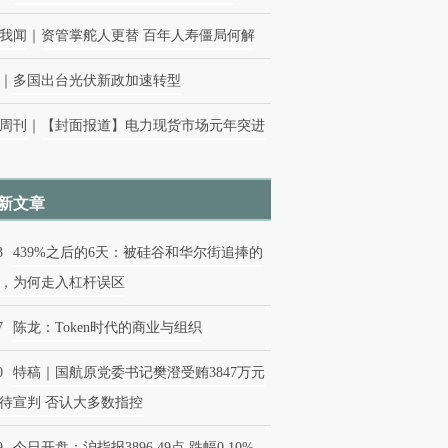
我闻
｜
资管掌舵人更替 百年人寿僵局何解
｜
多国出台光伏新政加速转型
周刊
｜
【封面报道】电力现货市场元年突进
新文章
3
439%之后的6天：被硅谷和华尔街追捧的
，为何走入杠杆误区
7
陈龙：Token时代的商业与组织
0
特稿｜国航原党委书记樊澄受贿3847万元
待宣判 否认大多数指控
9
今日开盘：沪指报3896.49点 跌幅0.10%