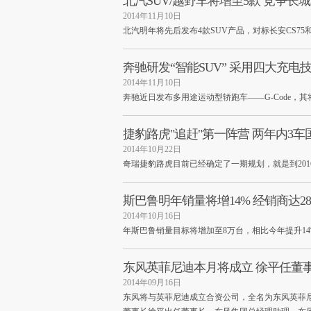
北汽SUV/越野车将增至5款 竞争长
2014年11月10日
北汽明年将先后发布4款SUV产品，对标长安CS75
奔驰研发“智能SUV” 采用四大充电
2014年11月10日
奔驰近日发布多用途运动型轿跑车——G-Code
捷豹路虎"追赶"第一阵营 两年内3车
2014年10月22日
奇瑞捷豹路虎目前已经确定了一期规划，就是到20
斯巴鲁明年销量将增14% 经销商达28
2014年10月16日
年斯巴鲁销量目标将增加至8万台，相比今年提升14
东风英菲尼迪本月将成立 徐平任董
2014年09月16日
东风将与英菲尼迪成立合资公司，全名为东风英菲