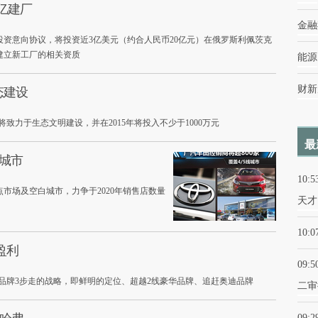
0亿建厂
金融
投资意向协议，将投资近3亿美元（约合人民币20亿元）在俄罗斯利佩茨克
建立新工厂的相关资质
能源
财新
态建设
将致力于生态文明建设，并在2015年将投入不少于1000万元
最
线城市
10:5
市场及空白城市，力争于2020年销售店数量
天才
10:0
盈利
09:5
品牌3步走的战略，即鲜明的定位、超越2线豪华品牌、追赶奥迪品牌
二审
09:2