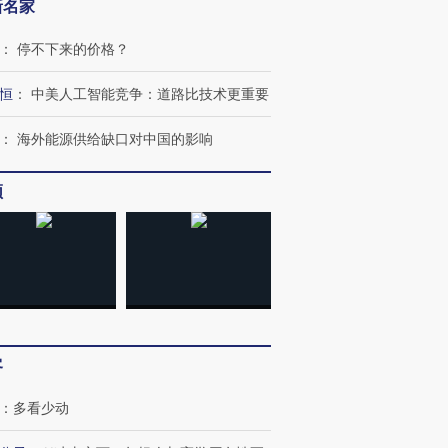
新名家
：
停不下来的价格？
恒
：
中美人工智能竞争：道路比技术更重要
：
海外能源供给缺口对中国的影响
频
OX的吸金
马航飞行员跨国走私7万
视线｜被称为“蟑螂”的印
客
让中产们甘
粒摇头丸 尿检体内含3种
度Z世代 用街头抗争将教
秘鲁纳斯
”？
毒品
育部长拱下台
13人遇难
：
多看少动