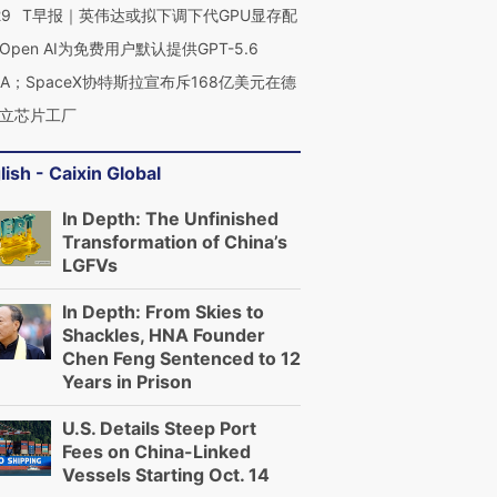
29
T早报｜英伟达或拟下调下代GPU显存配
Open AI为免费用户默认提供GPT-5.6
NA；SpaceX协特斯拉宣布斥168亿美元在德
立芯片工厂
lish - Caixin Global
In Depth: The Unfinished
Transformation of China’s
LGFVs
In Depth: From Skies to
Shackles, HNA Founder
Chen Feng Sentenced to 12
Years in Prison
U.S. Details Steep Port
Fees on China-Linked
Vessels Starting Oct. 14