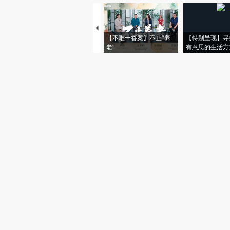
【不唯一答案】不止“养
【特别呈现】寻
老”
有意思的生活方