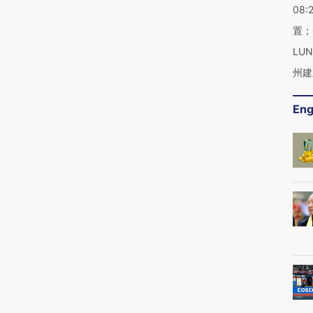
08:
置；
LU
州建
Eng