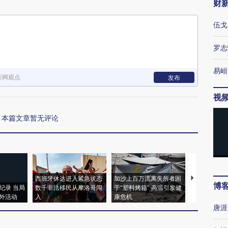
财
伍戈
罗志
易峘
新网观点
发布
视
本篇文章暂无评论
西班牙休达进入紧急状态
加沙上百万流离失所者困
视线｜HYR
博
纪录 当局
数千非法移民从摩洛哥闯
于“塑料烤箱” 高温引发健
术：是什么
外活动
入
康危机
心“花钱找虐
唐涯