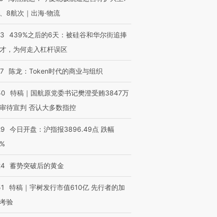
、8航次｜出海·物流
53
439%之后的6天：被硅谷和华尔街追捧
才，为何走入杠杆误区
07
陈龙：Token时代的商业与组织
50
特稿｜国航原党委书记樊澄受贿3847万
审待宣判 否认大多数指控
29
今日开盘：沪指报3896.49点 跌幅
0%
24
蓄势突破后的黄金
51
特稿｜宇树发行市值610亿 先行者的加
考验