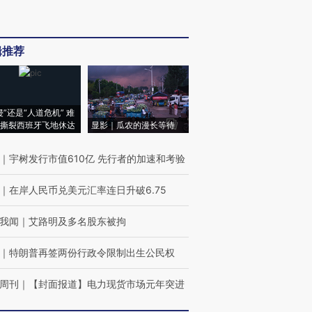
辑推荐
侵”还是“人道危机” 难
撕裂西班牙飞地休达
显影｜瓜农的漫长等待
｜
宇树发行市值610亿 先行者的加速和考验
｜
在岸人民币兑美元汇率连日升破6.75
我闻
｜
艾路明及多名股东被拘
｜
特朗普再签两份行政令限制出生公民权
周刊
｜
【封面报道】电力现货市场元年突进