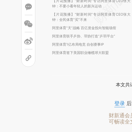
【片花预播】“财新时间”专访阿里体育CEO张大
钟：不要小看年轻人的新兴运动
【片花预播】“财新时间”专访阿里体育CEO张大
钟：全民体育“买”不来
阿里体育“天”战略 百亿资金投向智能场馆
阿里体育联手乒协、羽协打造“乒羽平台”
阿里体育1亿布局电竞 自创赛事IP
阿里体育签下美国职业橄榄球大联盟
本文共计
登录
后
财新通会
可畅读全