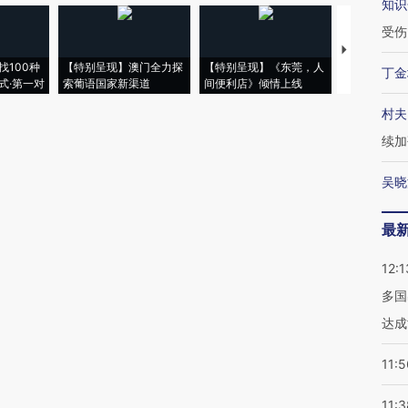
知识
受伤
【推广】走
找100种
【特别呈现】澳门全力探
【特别呈现】《东莞，人
会，让数智科
丁金
式·第一对
索葡语国家新渠道
间便利店》倾情上线
业
村夫
续加
吴晓
最
12:1
多国
达成
11:5
11:3