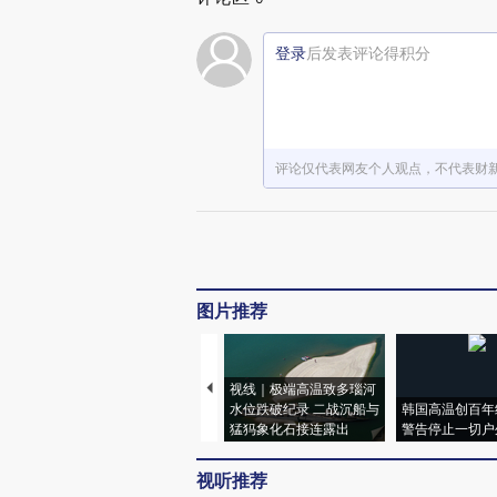
登录
后发表评论得积分
评论仅代表网友个人观点，不代表财
图片推荐
视线｜极端高温致多瑙河
水位跌破纪录 二战沉船与
韩国高温创百年
猛犸象化石接连露出
警告停止一切户
视听推荐