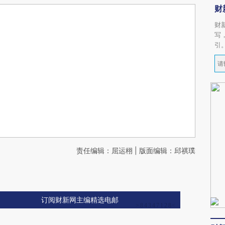
财
财
写
引
责任编辑：屈运栩 | 版面编辑：邱祺璞
订阅财新网主编精选电邮