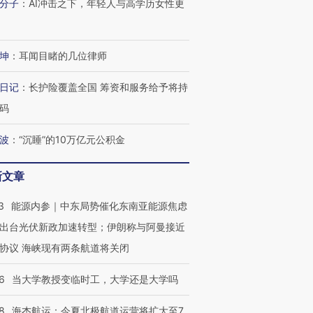
分子
：
AI冲击之下，年轻人与高学历女性更
进第四届链博
【商旅对话】华住集团
技“链”接产
【特别呈现】寻找100种
CFO：不靠规模取胜，华
【特别呈
坤
：
耳闻目睹的几位律师
有意思的生活方式·第三对
住三大增长引擎是什么？
有意思的
日记
：
长护险覆盖全国 筹资和服务给予将持
码
波
：
“沉睡”的10万亿元公积金
新文章
3
能源内参｜中东局势催化东南亚能源焦虑
出台光伏新政加速转型；伊朗称与阿曼接近
协议 海峡现有两条航道将关闭
6
当大学教授变临时工，大学还是大学吗
8
海杰航运：今夏北极航道运营将扩大至7