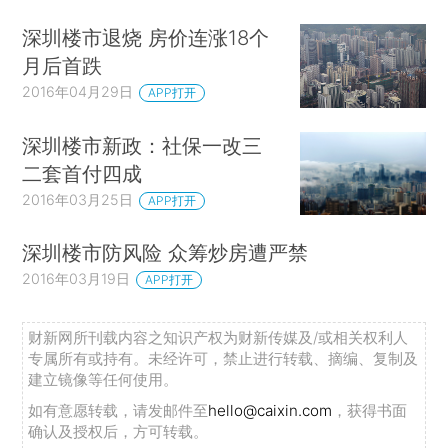
深圳楼市退烧 房价连涨18个
月后首跌
2016年04月29日
APP打开
深圳楼市新政：社保一改三
二套首付四成
2016年03月25日
APP打开
深圳楼市防风险 众筹炒房遭严禁
2016年03月19日
APP打开
财新网所刊载内容之知识产权为财新传媒及/或相关权利人
专属所有或持有。未经许可，禁止进行转载、摘编、复制及
建立镜像等任何使用。
如有意愿转载，请发邮件至
hello@caixin.com
，获得书面
确认及授权后，方可转载。