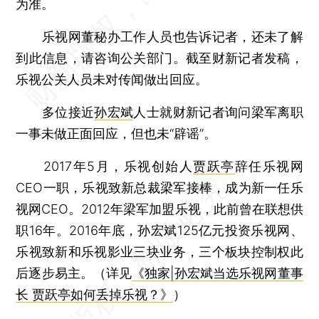
为准。
乐视网董秘办工作人员也告诉记者，还未了解
到此信息，请咨询公关部门。截至财新记者发稿，
乐视公关人员未对传闻做出回应。
多位接近
孙宏斌
人士就财新记者询问梁军离职
一事未做正面回应，但也未“辟谣”。
2017年5月，乐视创始人
贾跃亭
辞任乐视网
CEO一职，乐视致新总裁梁军接棒，成为新一任乐
视网CEO。2012年梁军加盟乐视，此前曾在联想供
职16年。2016年底，孙宏斌125亿元投资乐视网、
乐视致新和乐视影业三块业务，三个板块控制权此
后逐步易主。（详见
《独家|孙宏斌当选乐视网董事
长 贾跃亭如何丢掉乐视？》
）