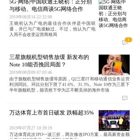
5G·网络|中国联通王晓初：正分别
与移动、电信商谈5G网络合作
2019年08月14 22:32:00
王晓初认为广电的最佳合作伙伴是中国联
通，并已与广电接触过。不过，他认为广电
入局不会改变运营商格局
1
三星旗舰机型销售放缓 新发布的
Note 10能否挽回局面？
2019年08月09 07:03:46
由于旗舰机型销售放缓等原因，Q2三星IT和移动通信业务运营
利润同比、环比分别下滑了41.6%、31.3%。Note 10作为三星下
半年旗舰机型，能否抢下华为正不断丢掉的海外市场
万达体育上市首日破发 跌幅超35%
2019年07月27 10:39:19
万达体育此次IPO一波三折，两次修改IPO方案，最高募资金额