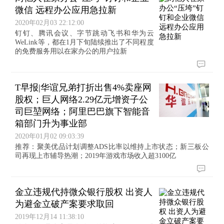
微信 远程办公应用急拉新
2020年02月03 22:12:00
钉钉、腾讯会议、字节跳动飞书和华为云
WeLink等，都在1月下旬陆续推出了不同程度
的免费服务用以在家办公的用户拉新
T早报|华谊兄弟打折出售4%卖座网
股权；巨人网络2.29亿元增资子公
司巨堃网络；阿里巴巴旗下智能音
箱部门升为事业部
2020年01月02 09:03:39
推荐：聚美优品计划调整ADS比率以维持上市状态；新三板公
司再现上市辅导热潮；2019年游戏市场收入超3100亿
金立违规代持微众银行股权 出资人
为避金立破产案要求取回
2019年12月14 11:38:10