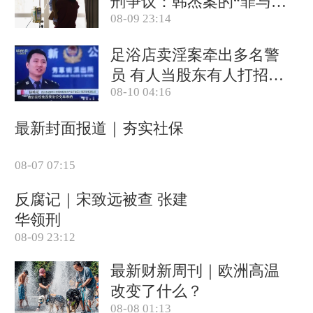
刑争议：韩杰案的“罪与
08-09 23:14
罚”
足浴店卖淫案牵出多名警
员 有人当股东有人打招呼
08-10 04:16
(含视频)
最新封面报道｜夯实社保
08-07 07:15
反腐记｜宋致远被查 张建
华领刑
08-09 23:12
最新财新周刊｜欧洲高温
改变了什么？
08-08 01:13