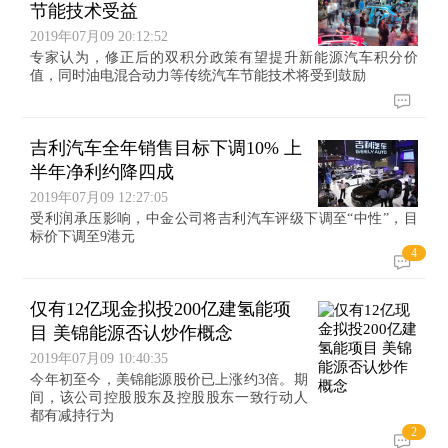
节能技术受益
2019年07月09 20:12:52
专家认为，修正后的双积分政策有望提升新能源汽车积分价
值，同时油电混合动力等传统汽车节能技术将受到鼓励
吉利汽车全年销售目标下调10% 上
半年净利约降四成
2019年07月09 12:27:05
受利润承压影响，中金公司将吉利汽车评级下调至“中性”，目
标价下调至9港元
4
仅有12亿现金拟投200亿建氢能项
目 美锦能源否认炒作概念
2019年07月09 10:40:35
今年初至今，美锦能源股价已上涨约3倍。期
间，该公司控股股东及控股股东一致行动人
都有减持行为
2